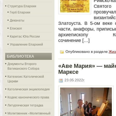
Римско-к
Структура Епархии
Святого
прозвуч
Герб Епархии
византи
Деканаты
Златоуста. В 5-ом веке 
Епископ
части, анафоры, приписы
архиепископу Конста
Каритас Юга России
сочинение […]
Управление Епархией
Опубликовано в разделе
Жиз
БИБЛИОТЕКА
Документы Второго
«Аве Мария» — майс
Ватиканского Собора
Марксе
Катехизис Католической
23.05.2022г.
Церкви
Католическая энциклопедия
Кодекс канонического права
Литургическая тетрадка
Молитвенник «Молитвенный