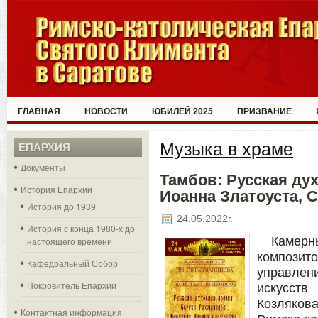
ГЛАВНАЯ
НОВОСТИ
ЮБИЛЕЙ 2025
ПРИЗВАНИЕ
Музыка в храме
ЕПАРХИЯ
Документы
Тамбов: Русская ду
История Епархии
Иоанна Златоуста, 
История до 1939
24.05.2022г.
История с конца 1980-х до
Камерн
настоящего времени
компози
Кафедральный Собор
управле
Покровитель Епархии
искусств
Козляков
Контактная информация