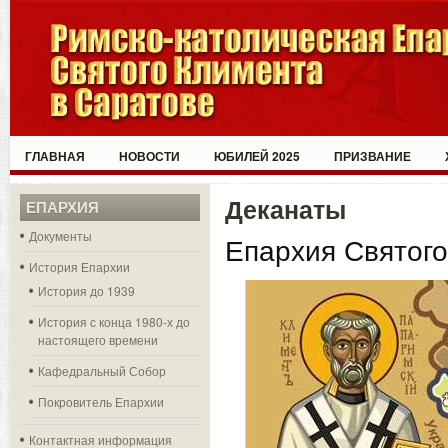
ГЛАВНАЯ
НОВОСТИ
ЮБИЛЕЙ 2025
ПРИЗВАНИЕ
Деканаты
ЕПАРХИЯ
Документы
Епархия Святого
История Епархии
История до 1939
История с конца 1980-х до
настоящего времени
Кафедральный Собор
Покровитель Епархии
Контактная информация