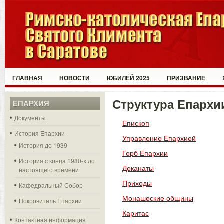
ГЛАВНАЯ
НОВОСТИ
ЮБИЛЕЙ 2025
ПРИЗВАНИЕ
Структура Епархи
ЕПАРХИЯ
Документы
Епископ
История Епархии
Управление Епархией
История до 1939
Герб Епархии
История с конца 1980-х до
Деканаты
настоящего времени
Приходы
Кафедральный Собор
Монашеские общины
Покровитель Епархии
Каритас
Контактная информация