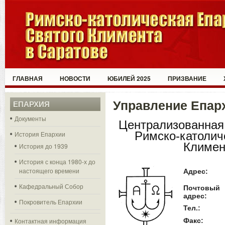
ГЛАВНАЯ
НОВОСТИ
ЮБИЛЕЙ 2025
ПРИЗВАНИЕ
Управление Епар
ЕПАРХИЯ
Документы
Централизованная 
Римско-католич
История Епархии
Климен
История до 1939
История с конца 1980-х до
настоящего времени
Адрес:
Кафедральный Собор
Почтовый
адрес:
Покровитель Епархии
Тел.:
Факс:
Контактная информация