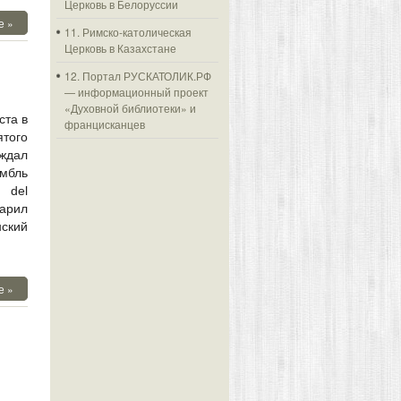
Церковь в Белоруссии
е »
11. Римско-католическая
Церковь в Казахстане
12. Портал РУСКАТОЛИК.РФ
— информационный проект
«Духовной библиотеки» и
ста в
францисканцев
того
ождал
мбль
 del
арил
ский
е »