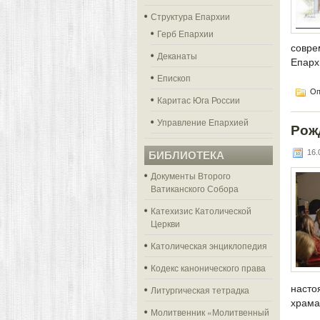
Структура Епархии
Герб Епархии
совре
Деканаты
Епарх
Епископ
Оп
Каритас Юга России
Управление Епархией
Рож
16.0
БИБЛИОТЕКА
Документы Второго
Ватиканского Собора
Катехизис Католической
Церкви
Католическая энциклопедия
Кодекс канонического права
насто
Литургическая тетрадка
храма
Молитвенник «Молитвенный