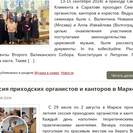
13-15 сентября 2024г. в приходе Св
Климента в Саратове проходил Сем
органистов, канторов и хористов. Вед
семинара были с. Валентина Новаков
(Москва) и Алла Измайлова (Волгогра
целью онакомления участник
постулатами законодательств
церковной музыке, были рассмот
документы: In tra sollecitudine. Pi
енты Второго Ватиканского Собора. Конституция о Литургии. Г
 sacra. Также […]
убликовано в разделе
Музыка в храме
,
Новости
Читать дале
сия приходских органистов и канторов в Марк
8.2024г.
С 29 июля по 2 августа в Марксе прох
летняя сессия приходских органистов и кант
Каждый день наполнен теоретически
практическими занятиями. Вечера посвя
прогулкам по красивым местам на берегу В