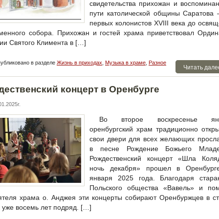
свидетельства прихожан и воспомина
пути католической общины Саратова 
первых колонистов XVIII века до освя
менного собора. Прихожан и гостей храма приветствовал Орди
ии Святого Климента в […]
убликовано в разделе
Жизнь в приходах
,
Музыка в храме
,
Разное
Читать дале
дественский концерт в Оренбурге
1.2025г.
Во второе воскресенье ян
оренбургский храм традиционно откр
свои двери для всех желающих просл
в песне Рождение Божьего Младе
Рождественский концерт «Шла Коля
ночь декабря» прошел в Оренбург
января 2025 года. Благодаря стара
Польского общества «Вавель» и по
ятеля храма о. Анджея эти концерты собирают Оренбуржцев в с
 уже восемь лет подряд. […]