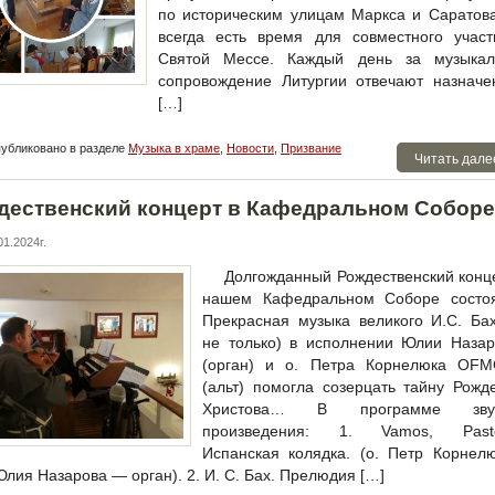
по историческим улицам Маркса и Саратов
всегда есть время для совместного участ
Святой Мессе. Каждый день за музыкал
сопровождение Литургии отвечают назначе
[…]
убликовано в разделе
Музыка в храме
,
Новости
,
Призвание
Читать дале
дественский концерт в Кафедральном Соборе
1.2024г.
Долгожданный Рождественский конц
нашем Кафедральном Соборе состоя
Прекрасная музыка великого И.С. Ба
не только) в исполнении Юлии Назар
(орган) и о. Петра Корнелюка OFM
(альт) помогла созерцать тайну Рожд
Христова… В программе зву
произведения: 1. Vamos, Pasto
Испанская колядка. (о. Петр Корнел
 Юлия Назарова — орган). 2. И. С. Бах. Прелюдия […]