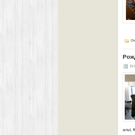
Оп
Рож
15.0
альт,