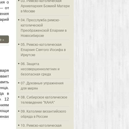
03. Римско-католическая
ния о
Архиепархия Божией Матери
— от
в Москве
щения
нарий
04. Пресслужба римско-
католической
Преображенской Епархии в
Новосибирске
е »
05. Римско-католическая
Епархия Святого Иосифа в
Иркутске
06. Защита
несовершеннолетних и
варя
безопасная среда
ывает
авить
07. Духовные упражнения
нца.
для мирян
да в
08. Сибирское католическое
е 12
телевидение "КАНА"
ниям
мощи
09. Католики византийского
обряда в России
тенах
10. Римско-католическая