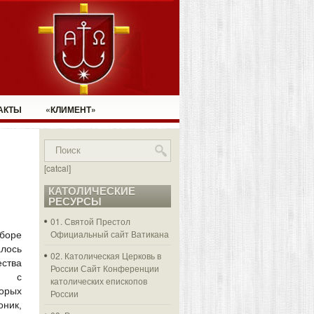
АКТЫ
«КЛИМЕНТ»
[catcal]
КАТОЛИЧЕСКИЕ
РЕСУРСЫ
01. Святой Престол
Официальный сайт Ватикана
боре
алось
02. Католическая Церковь в
ства
России
Сайт Конференции
ом с
католических епископов
орых
России
ик,