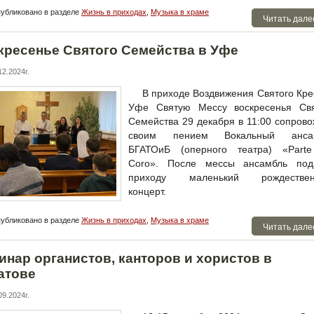
убликовано в разделе
Жизнь в приходах
,
Музыка в храме
Читать дале
кресенье Святого Семейства в Уфе
2.2024г.
В приходе Воздвижения Святого Кре
Уфе Святую Мессу воскресенья Свя
Семейства 29 декабря в 11:00 сопров
своим пением Вокальный анса
БГАТОиБ (оперного театра) «Parte
Coro». После мессы ансамбль под
приходу маленький рождествен
концерт.
убликовано в разделе
Жизнь в приходах
,
Музыка в храме
Читать дале
инар органистов, канторов и хористов в
атове
9.2024г.