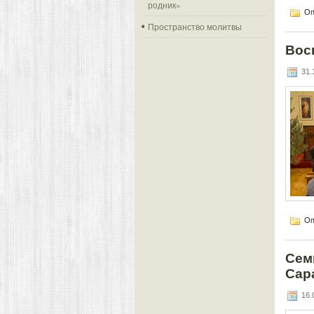
родник»
Оп
Пространство молитвы
Вос
31.1
Оп
Сем
Сар
16.0