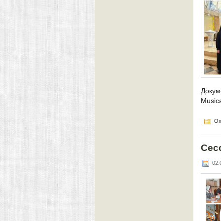
Докум
Musica
Оп
Сес
02.0