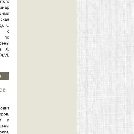
ятого
инар
ущими
ская
д). С
ов с
а по
рены
us X.
л.VI.
е »
се
одит
оров.
ми и
щены
олги,