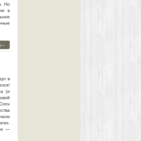
а. Но
ия в
ьное
нные
е »
ерт в
лся!
ха (и
овой
Conv
ества
чали
res.
юк —