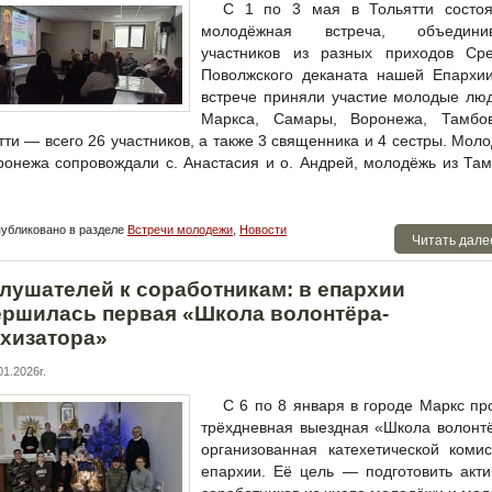
С 1 по 3 мая в Тольятти состоя
молодёжная встреча, объедини
участников из разных приходов Сре
Поволжского деканата нашей Епархии
встрече приняли участие молодые лю
Маркса, Самары, Воронежа, Тамбо
тти — всего 26 участников, а также 3 священника и 4 сестры. Мол
ронежа сопровождали с. Анастасия и о. Андрей, молодёжь из Та
убликовано в разделе
Встречи молодежи
,
Новости
Читать дале
слушателей к соработникам: в епархии
ершилась первая «Школа волонтёра-
ехизатора»
1.2026г.
С 6 по 8 января в городе Маркс п
трёхдневная выездная «Школа волонт
организованная катехетической коми
епархии. Её цель — подготовить акт