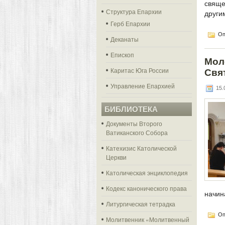
свяще
Структура Епархии
други
Герб Епархии
Оп
Деканаты
Епископ
Мол
Каритас Юга России
Свя
Управление Епархией
15.0
БИБЛИОТЕКА
Документы Второго
Ватиканского Собора
Катехизис Католической
Церкви
Католическая энциклопедия
Кодекс канонического права
начин
Литургическая тетрадка
Оп
Молитвенник «Молитвенный