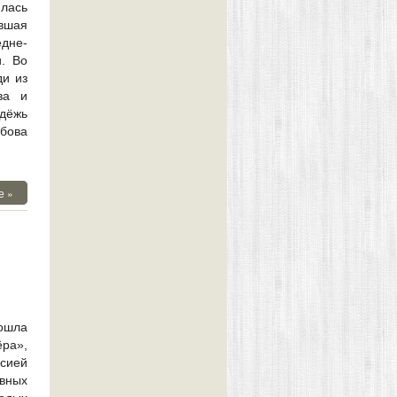
лась
вшая
дне-
. Во
ди из
ва и
одёжь
мбова
е »
рошла
ёра»,
ссией
ивных