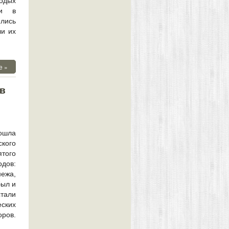
лодых
ии в
ились
ли их
е »
 в
ошла
кого
того
дов:
ежа,
был и
тали
ских
оров.