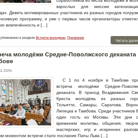
соработников из числа молодёжи и мо
взрослых для миссии катехизац
дах. Девять мотивированных участников из разных городов погруз
енсивную программу, и уже с первых часов организаторы отмети
ую вовлечённость и […]
убликовано в разделе
Встречи молодежи
,
Призвание
Читать дале
реча молодёжи Средне-Поволжского деканата
бове
1.2025г.
С 1 по 4 ноября в Тамбове пр
встреча молодёжи Средне-Поволжс
деканата. В приход Воздвижения Свя
Креста молодёжь из разных горо
Тольятти, Самары, Саратова, Ворон
Липецка и Тамбова. Среди участников 
один гость из Москвы. Эти дни с
временем молитвы, общения, творче
мастерских, игр и искренних разгов
м моментом встречи стало послание Папы Льва […]