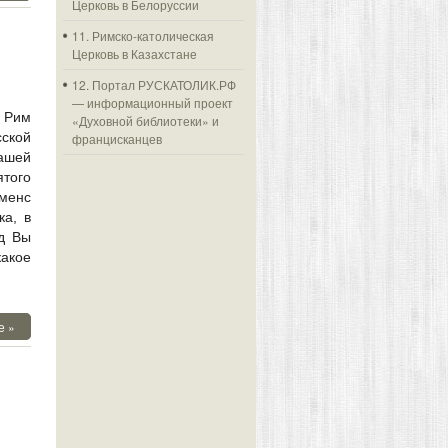
Церковь в Белоруссии
11. Римско-католическая
Церковь в Казахстане
12. Портал РУСКАТОЛИК.РФ
— информационный проект
в Рим
«Духовной библиотеки» и
ской
францисканцев
нашей
того
менс
ка, в
д Вы
какое
е »