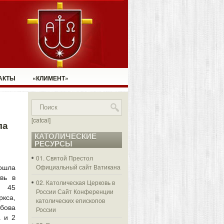
АКТЫ
«КЛИМЕНТ»
[catcal]
ла
КАТОЛИЧЕСКИЕ
РЕСУРСЫ
01. Святой Престол
Официальный сайт Ватикана
ошла
вь в
02. Католическая Церковь в
я 45
России
Сайт Конференции
ркса,
католических епископов
мбова
России
а и 2