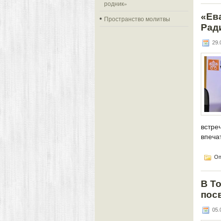
родник»
«Ева
Пространство молитвы
Рад
29.0
встре
впеча
Оп
В Т
пос
05.0