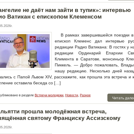
нгелие не даёт нам зайти в тупик»: интервью
ио Ватикан с епископом Клеменсом
5.2026г.
В рамках завершившейся поездки 
епископ Клеменс дал интервью рус
редакции Радио Ватикана: В гостях у 
редакции Ординарий Епархии Свя
Климента в Саратове, монсиньор Кле
Пиккель. — Добро пожаловать, Влады
нашу редакцию. Несколько дней наза
чались с Папой Львом XIV, расскажите, как прошла эта встреча и 
тление оставила беседа со […]
убликовано в разделе
Встречи молодежи
,
Новости
,
Разное
Читать дале
ольятти прошла молодёжная встреча,
вящённая святому Франциску Ассизскому
5.2026г.