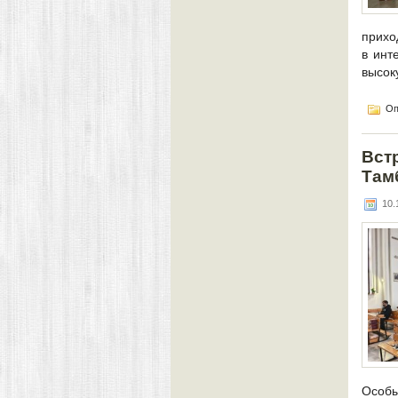
прихо
в инт
высок
Оп
Вст
Там
10.1
Особы