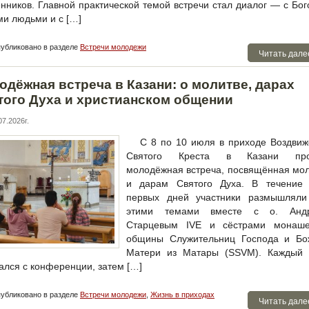
нников. Главной практической темой встречи стал диалог — с Бог
ми людьми и с […]
убликовано в разделе
Встречи молодежи
Читать дале
одёжная встреча в Казани: о молитве, дарах
того Духа и христианском общении
7.2026г.
С 8 по 10 июля в приходе Воздви
Святого Креста в Казани пр
молодёжная встреча, посвящённая мо
и дарам Святого Духа. В течение 
первых дней участники размышляли
этими темами вместе с о. Анд
Старцевым IVE и сёстрами монаше
общины Служительниц Господа и Бо
Матери из Матары (SSVM). Каждый 
ался с конференции, затем […]
убликовано в разделе
Встречи молодежи
,
Жизнь в приходах
Читать дале