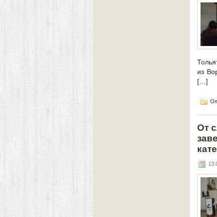
Толья
из Во
[…]
Оп
От 
зав
кат
13.0