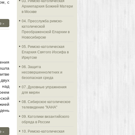
03. Римско-католическая
ом, с
Архиепархия Божией Матери
в Москве
04. Пресслужба римско-
е »
католической
Преображенской Епархии в
Новосибирске
05. Римско-католическая
Епархия Святого Иосифа в
Иркутске
жения
06. Защита
ошла
несовершеннолетних и
литве
безопасная среда
двух
 над
07. Духовные упражнения
для мирян
реем
ской
08. Сибирское католическое
жией
телевидение "КАНА"
день
09. Католики византийского
обряда в России
10. Римско-католическая
е »