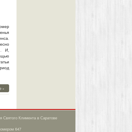
омер
сенья
енса.
есно
. И,
ощью
татьи
ериод
е »
я Святого Климента в Саратове
номером 647