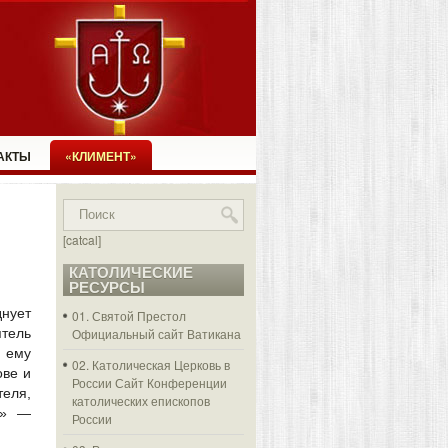
АКТЫ
«КЛИМЕНТ»
[catcal]
КАТОЛИЧЕСКИЕ
РЕСУРСЫ
нует
01. Святой Престол
тель
Официальный сайт Ватикана
и ему
02. Католическая Церковь в
ове и
России
Сайт Конференции
теля,
католических епископов
й» —
России