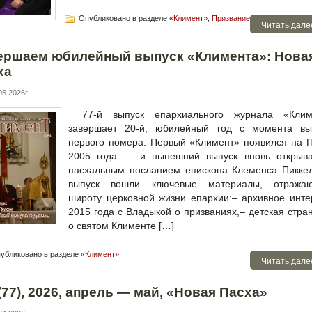
Опубликовано в разделе
«Климент»
,
Призвание
,
Читальный зал
Читать дале
ершаем юбилейный выпуск «Климента»: Нова
ха
5.2026г.
77-й выпуск епархиального журнала «Клим
завершает 20-й, юбилейный год с момента вы
первого номера. Первый «Климент» появился на 
2005 года — и нынешний выпуск вновь открыва
пасхальным посланием епископа Клеменса Пиккел
выпуск вошли ключевые материалы, отража
широту церковной жизни епархии:– архивное инт
2015 года с Владыкой о призваниях,– детская стра
о святом Клименте […]
убликовано в разделе
«Климент»
Читать дале
77), 2026, апрель — май, «Новая Пасха»