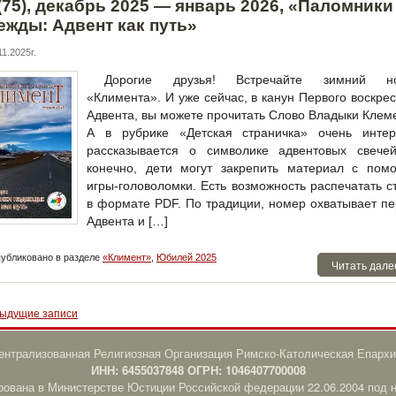
(75), декабрь 2025 — январь 2026, «Паломники
ежды: Адвент как путь»
1.2025г.
Дорогие друзья! Встречайте зимний н
«Климента». И уже сейчас, в канун Первого воскре
Адвента, вы можете прочитать Слово Владыки Клем
А в рубрике «Детская страничка» очень интер
рассказывается о символике адвентовых свечей
конечно, дети могут закрепить материал с пом
игры-головоломки. Есть возможность распечатать с
в формате PDF. По традиции, номер охватывает п
Адвента и […]
убликовано в разделе
«Климент»
,
Юбилей 2025
Читать дале
ыдущие записи
нтрализованная Религиозная Организация Римско-Католическая Епархи
ИНН: 6455037848 ОГРН: 1046407700008
рована в Министерстве Юстиции Российской федерации 22.06.2004 под 