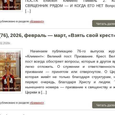
ПОСТА Епископ Клеменс Пиккель 2. К
СВЯЩЕННИК РЯДОМ — И КОГДА ЕГО НЕТ Вопр
[…]
убликовано в разделе
«Климент»
Читать дале
76), 2026, февраль — март, «Взять свой крест
2.2026г.
Начинаем публикацию 76-го выпуска жур
«Климент»: Великий пост. Призвание. Крест. Ве
пост всегда обостряет вопросы, которые в другое 
легко отложить. О служении и ответственност
призвании — принятом или отвергнутом. О Цер
которая живёт не только благодаря структурам, 
первую очередь, благодаря Христу и людям. 
нынешнего номера — призвание к священству и ж
Церкви в […]
убликовано в разделе
«Климент»
Читать дале