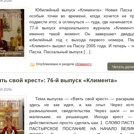
4.2026г.
Юбилейный выпуск «Климента»: Новая Пасха 
особые точки во времени, когда хочется не пр
подвести итог, а оглянуться — туда, где начинается 
77-й выпуск епархиального журнала «Климен
именно такой момент. Он завершает двадца
юбилейный год с выхода первого номера. Пе
«Климент» вышел на Пасху 2005 года. И теперь – 
Пасха. Пасхальный выпуск […]
Опубликовано в разделе
«Климент»
Читать дале
ять свой крест»: 76-й выпуск «Климента»
4.2026г.
Тема выпуска — «Взять свой крест» — раскрыв
здесь не как идея, а как опыт. Через исто
размышления, свидетельства. Через шаги — ин
маленькие, но решающие. Иногда крест —
действительно просто сделать шаг. 1. СЛОВО ПАС
ПАСТЫРСКОЕ ПОСЛАНИЕ НА НАЧАЛО ВЕЛИ