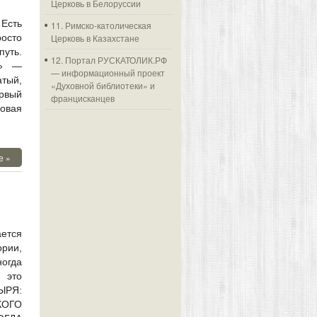
Церковь в Белоруссии
Есть
11. Римско-католическая
осто
Церковь в Казахстане
путь.
12. Портал РУСКАТОЛИК.РФ
т» —
— информационный проект
тый,
«Духовной библиотеки» и
рвый
францисканцев
новая
е »
ается
рии,
огда
 это
ТЫРЯ:
КОГО