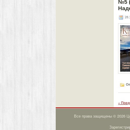
№5 
Над
28.1
Оп
« Пред
Все права защищены © 2026 Це
Зарегистри