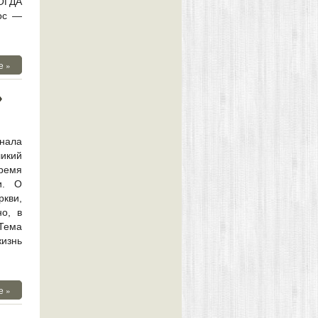
ОГДА
ос —
е »
»
нала
ликий
время
и. О
кви,
но, в
Тема
изнь
е »