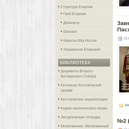
Структура Епархии
Герб Епархии
Деканаты
Зав
Пас
Епископ
31.0
Каритас Юга России
Управление Епархией
БИБЛИОТЕКА
Документы Второго
Ватиканского Собора
Катехизис Католической
Церкви
Католическая энциклопедия
Оп
Кодекс канонического права
Литургическая тетрадка
№2 (
Молитвенник «Молитвенный