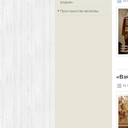
15.0
родник»
Пространство молитвы
«Вз
01.0