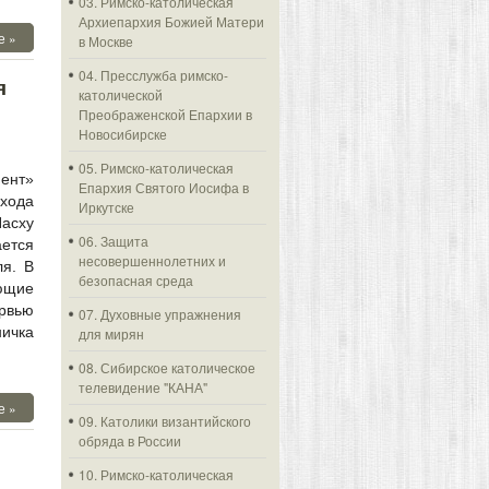
03. Римско-католическая
Архиепархия Божией Матери
е »
в Москве
04. Пресслужба римско-
я
католической
Преображенской Епархии в
Новосибирске
05. Римско-католическая
ент»
Епархия Святого Иосифа в
хода
Иркутске
Пасху
06. Защита
ется
несовершеннолетних и
я. В
безопасная среда
ющие
ервью
07. Духовные упражнения
ничка
для мирян
08. Сибирское католическое
телевидение "КАНА"
е »
09. Католики византийского
обряда в России
10. Римско-католическая