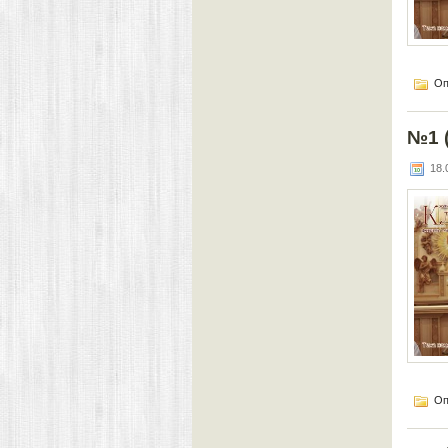
Оп
№1 (
18.0
Оп