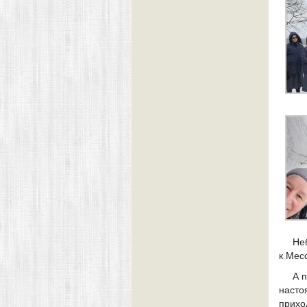
Не
к Мес
А 
наст
прихо