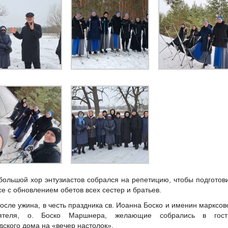
большой хор энтузиастов собрался на репетицию, чтобы подготов
се с обновлением обетов всех сестер и братьев.
после ужина, в честь праздника св. Иоанна Боско и именин марксов
оятеля, о. Боско Маршнера, желающие собрались в гост
дского дома на «вечер настолок».