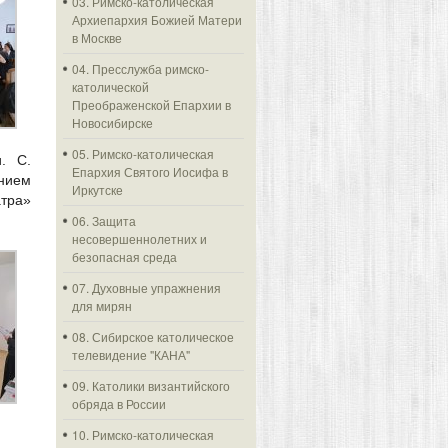
03. Римско-католическая
Архиепархия Божией Матери
в Москве
04. Пресслужба римско-
католической
Преображенской Епархии в
Новосибирске
05. Римско-католическая
. С.
Епархия Святого Иосифа в
анием
Иркутске
атра»
06. Защита
несовершеннолетних и
безопасная среда
07. Духовные упражнения
для мирян
08. Сибирское католическое
телевидение "КАНА"
09. Католики византийского
обряда в России
10. Римско-католическая