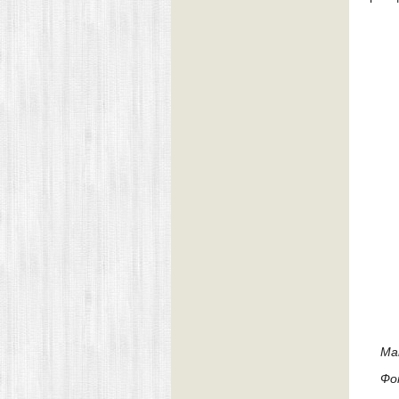
Ма
Фо