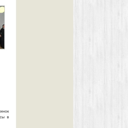
инок
сы в