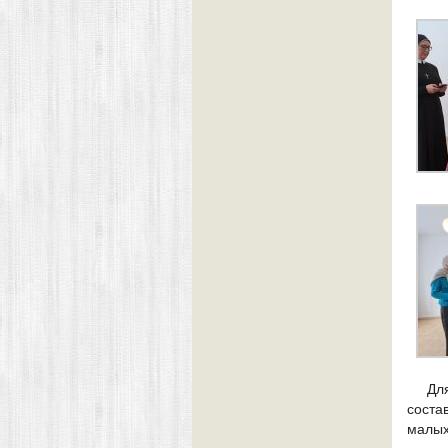
Дл
соста
малых