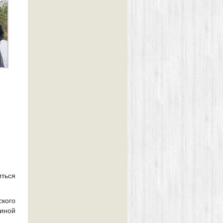
иться
ского
иной