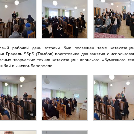
рвый рабочий день встречи был посвящен теме катехизации
ья Градель SSpS (Тамбов) подготовила два занятия с использов
есных творческих техник катехизации: японского «бумажного те
ибай и книжки-Лепорелло.