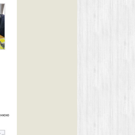
имнюю