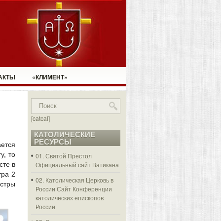
АКТЫ
«КЛИМЕНТ»
[catcal]
КАТОЛИЧЕСКИЕ
РЕСУРСЫ
ается
у, то
01. Святой Престол
сте в
Официальный сайт Ватикана
тра 2
02. Католическая Церковь в
естры
России
Сайт Конференции
католических епископов
России