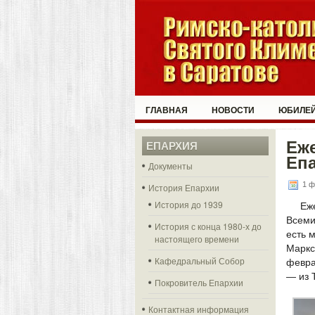
ГЛАВНАЯ
НОВОСТИ
ЮБИЛЕЙ
Еже
ЕПАРХИЯ
Епа
Документы
1 ф
История Епархии
История до 1939
Еж
Всеми
История с конца 1980-х до
есть 
настоящего времени
Маркс
Кафедральный Собор
февра
— из 
Покровитель Епархии
Контактная информация