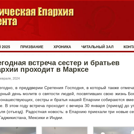
 2025
ПРИЗВАНИЕ
ХРОНИКА
ЧИТАЛЬНЫЙ ЗАЛ
КОНТ
годная встреча сестер и братьев
рхии проходит в Марксе
евраля, 2024
егодно, в преддверии Сретения Господня, в который также отмеч
рный день молитв о святости людей, посвятивших свою жизнь Бог
монашествующих, сестры и братья нашей Епархии собираются вме
е. В этом году встреча проходит с вечера 30 января (приезд) до у
ля (отъезд). Радостная новость: в Епархию приехали три новые с
Таджикистана, Мексики и Индии.