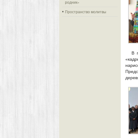
родник»
Пространство молитвы
В 
«кадр
нари
Предс
дерев