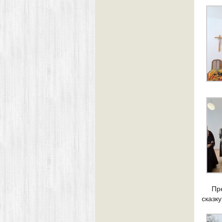
Пр
сказк