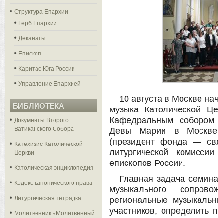
Структура Епархии
Герб Епархии
Деканаты
Епископ
Каритас Юга России
Управление Епархией
10 августа в Москве на
БИБЛИОТЕКА
музыка Католической Це
Документы Второго
Кафедральным собором 
Ватиканского Собора
Девы Марии в Москве
(президент фонда — св
Катехизис Католической
литургической комисси
Церкви
епископов России.
Католическая энциклопедия
Главная задача семина
Кодекс канонического права
музыкального сопрово
Литургическая тетрадка
региональные музыкальн
участников, определить п
Молитвенник «Молитвенный