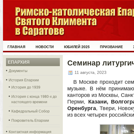
ГЛАВНАЯ
НОВОСТИ
ЮБИЛЕЙ 2025
ПРИЗВАНИЕ
Семинар литурги
ЕПАРХИЯ
Документы
11 августа, 2023
История Епархии
В Москве проходит сем
История до 1939
музыке. В нём принимаю
канторов из Москвы, Санк
История с конца 1980-х до
Перми,
Казани, Волгогр
настоящего времени
Оренбурга
, Твери, Новок
Кафедральный Собор
из всех четырех российски
Покровитель Епархии
Контактная информация