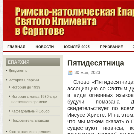
ГЛАВНАЯ
НОВОСТИ
ЮБИЛЕЙ 2025
ПРИЗВАНИЕ
Пятидесятница
ЕПАРХИЯ
Документы
30 мая, 2023
История Епархии
Слово «Пятидесятница
История до 1939
ассоциацию со Святым Ду
в виде огненных языков
История с конца 1980-х до
будучи помазана Д
настоящего времени
свидетельствует по все
Кафедральный Собор
Иисусе Христе. И на этом,
Покровитель Епархии
что мы можем сказать о П
существуют нюансы, к
Контактная информация