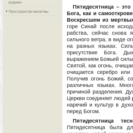
родник»
Пятидесятница – это
Пространство молитвы
Бога, как и самооткров
Воскресшем из мертвы
горе Синай после исход
рабства, сейчас снова 
сильного ветра, в виде о
на разных языках. Сил
присутствие Бога. Ды
выражением Божьей силы,
Святой, как огонь, очищае
очищается серебро или 
Получив огонь Божий, с
различных языках. Мног
причиной разделения. Ду
Церкви соединяет людей 
наречий и культур в дух
перед Богом.
Пятидесятница тес
Пятидесятница была дл