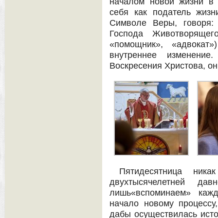
началом новой жизни в 
себя как податель жиз
Символе Веры, говоря:
Господа Животворящего
«помощник», «адвокат»
внутреннее изменение
Воскресения Христова, он
Пятидесятница ник
двухтысячелетней дав
лишь«вспоминаем» каж
начало новому процессу,
дабы осуществилась исто