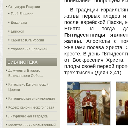
понимание. Попробуем всм
Структура Епархии
В традиции израильтя
Герб Епархии
жатвы первых плодов и 
после еврейской Пасхи, к
Деканаты
Египта. И тогда д
Епископ
Пятидесятницы являе
Каритас Юга России
жатвы
. Апостолы с по
жнецами посева Христа. 
Управление Епархией
кресте. В день Пятидесят
от Воскресения Христа,
БИБЛИОТЕКА
плоды своей первой проп
Документы Второго
трех тысяч» (Деян 2,41).
Ватиканского Собора
Катехизис Католической
Церкви
Католическая энциклопедия
Кодекс канонического права
Литургическая тетрадка
Молитвенник «Молитвенный