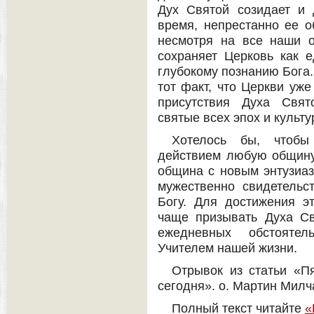
Дух Святой созидает и
время, непрестанно ее о
несмотря на все наши о
сохраняет Церковь как 
глубокому познанию Бога.
тот факт, что Церкви уже
присутствия Духа Свя
святые всех эпох и культу
Хотелось бы, чтоб
действием любую общину
община с новым энтузиа
мужественно свидетельс
Богу. Для достижения э
чаще призывать Духа Св
ежедневных обстоятел
Учителем нашей жизни.
Отрывок из статьи «П
сегодня». о. Мартин Милч
Полный текст читайте
«