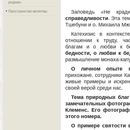
родник»
Пространство молитвы
Заповедь «Не кра
справедливости
. Эта те
Тшебуни и о. Михаила Мж
Катехизис в контекс
отношении к труду, ча
благам и о любви к 
бедности, о любви к б
размышление монаха-капу
О личном опыте
прихожане, сотрудники Ка
живые примеры и искренн
своей верой среди нас.
Тема природных благ
замечательных фотогра
Клеменс. Его фотограф
этого номера.
О примере святости 