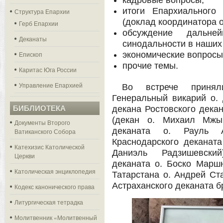
кадровые вопросы;
итоги Епархиального
Структура Епархии
(доклад координатора о
Герб Епархии
обсуждение дальн
Деканаты
синодальности в наших
Епископ
экономические вопросы
прочие темы.
Каритас Юга России
Управление Епархией
Во встрече принял
Генеральный викарий о. 
БИБЛИОТЕКА
декана Ростовского дека
(декан о. Михаил Мжыг
Документы Второго
деканата о. Рауль А
Ватиканского Собора
Краснодарского деканата
Катехизис Католической
Даниэль Радзишевский
Церкви
деканата о. Боско Марш
Католическая энциклопедия
Татарстана о. Андрей Ст
Астраханского деканата 
Кодекс канонического права
Литургическая тетрадка
Молитвенник «Молитвенный