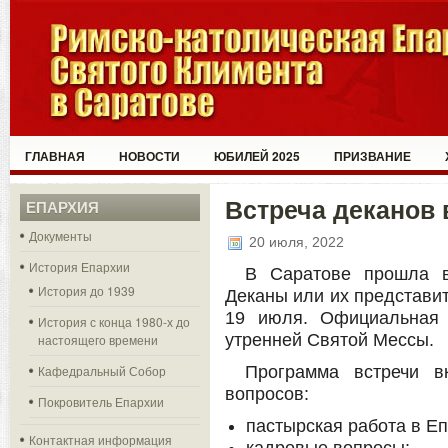
ГЛАВНАЯ
НОВОСТИ
ЮБИЛЕЙ 2025
ПРИЗВАНИЕ
Встреча деканов 
ЕПАРХИЯ
Документы
20 июля, 2022
История Епархии
В Саратове прошла в
История до 1939
Деканы или их представит
19 июля. Официальная 
История с конца 1980-х до
утренней Святой Мессы.
настоящего времени
Кафедральный Собор
Программа встречи в
вопросов:
Покровитель Епархии
пастырская работа в Еп
Контактная информация