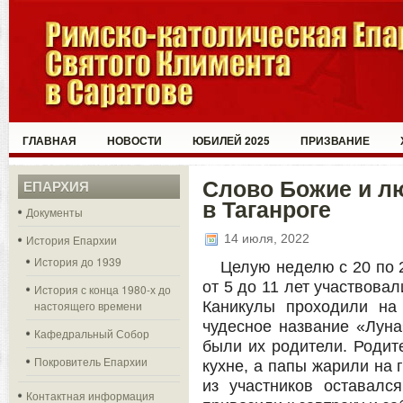
ГЛАВНАЯ
НОВОСТИ
ЮБИЛЕЙ 2025
ПРИЗВАНИЕ
Слово Божие и л
ЕПАРХИЯ
в Таганроге
Документы
14 июля, 2022
История Епархии
История до 1939
Целую неделю с 20 по 
от 5 до 11 лет участвовал
История с конца 1980-х до
настоящего времени
Каникулы проходили на 
чудесное название «Луна
Кафедральный Собор
были их родители. Родит
Покровитель Епархии
кухне, а папы жарили на 
из участников оставался
Контактная информация