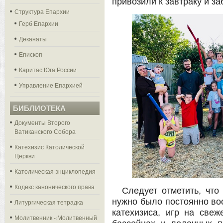
привозили к завтраку и з
Структура Епархии
Герб Епархии
Деканаты
Епископ
Каритас Юга России
Управление Епархией
БИБЛИОТЕКА
Документы Второго
Ватиканского Собора
Катехизис Католической
Церкви
Католическая энциклопедия
Кодекс канонического права
Следует отметить, чт
нужно было постоянно во
Литургическая тетрадка
катехизиса, игр на свеж
Молитвенник «Молитвенный