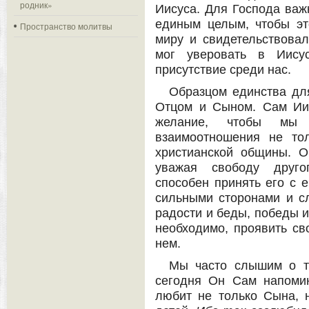
родник»
Иисуса. Для Господа важн
единым целым, чтобы э
Пространство молитвы
миру и свидетельствова
мог уверовать в Иису
присутствие среди нас.
Образцом единства дл
Отцом и Сыном. Сам Иис
желание, чтобы мы 
взаимоотношения не то
христианской общины. О
уважая свободу друго
способен принять его с е
сильными сторонами и сл
радости и беды, победы и
необходимо, проявить св
нем.
Мы часто слышим о т
сегодня Он Сам напоми
любит не только Сына, 