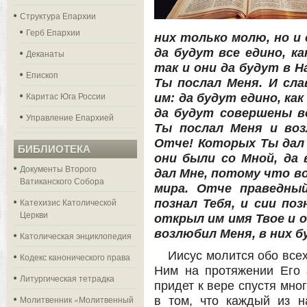
Структура Епархии
Герб Епархии
них только молю, но и 
да будут все едино, ка
Деканаты
так и они да будут в Н
Епископ
Ты послал Меня. И сла
Каритас Юга России
им: да будут едино, как
да будут совершены во
Управление Епархией
Ты послал Меня и воз
Отче! Которых Ты дал 
БИБЛИОТЕКА
они были со Мной, да
Документы Второго
дал Мне, потому что в
Ватиканского Собора
мира. Отче праведный
Катехизис Католической
познал Тебя, и сии по
Церкви
открыл им имя Твое и 
возлюбил Меня, в них бу
Католическая энциклопедия
Иисус молится обо всех
Кодекс канонического права
Ним на протяжении Его з
Литургическая тетрадка
придет к вере спустя мно
Молитвенник «Молитвенный
в том, что каждый из н