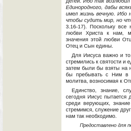
детей.
Ибо так возлюбил
Единородного, дабы всяки
имел жизнь вечную. Ибо 
чтобы судить мир, но чт
3.16-17). Поскольку все
любви Христа к нам, м
значения этой любви Отц
Отец и Сын едины.
Для Иисуса важно и то
стремились к святости и 
затем были бы взяты на н
бы пребывать с Ним в 
молитва, возносимая к От
Единство, знание, с
сегодня Иисус пытается д
среди верующих, знание
стремимся, служение друг
нам так необходимо.
Предоставлено для пе