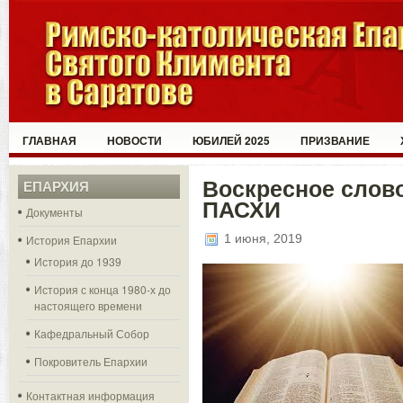
ГЛАВНАЯ
НОВОСТИ
ЮБИЛЕЙ 2025
ПРИЗВАНИЕ
Воскресное слов
ЕПАРХИЯ
ПАСХИ
Документы
1 июня, 2019
История Епархии
История до 1939
История с конца 1980-х до
настоящего времени
Кафедральный Собор
Покровитель Епархии
Контактная информация