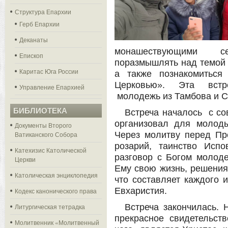
Структура Епархии
Герб Епархии
Деканаты
монашествующими с
Епископ
поразмышлять над темой 
Каритас Юга России
а также познакомиться
Церковью». Эта встр
Управление Епархией
молодежь из Тамбова и С
БИБЛИОТЕКА
Встреча началось с со
организовал для молод
Документы Второго
Ватиканского Собора
Через молитву перед Пр
розарий, таинство Испо
Катехизис Католической
разговор с Богом молод
Церкви
Ему свою жизнь, решения,
Католическая энциклопедия
что составляет каждого 
Евхаристия.
Кодекс канонического права
Литургическая тетрадка
Встреча закончилась.
прекрасное свидетельст
Молитвенник «Молитвенный