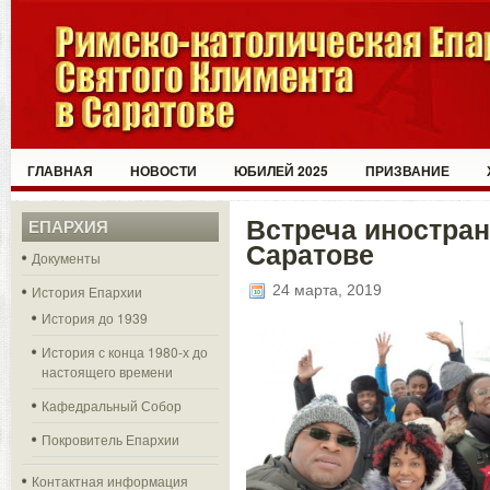
ГЛАВНАЯ
НОВОСТИ
ЮБИЛЕЙ 2025
ПРИЗВАНИЕ
Встреча иностран
ЕПАРХИЯ
Саратове
Документы
24 марта, 2019
История Епархии
История до 1939
История с конца 1980-х до
настоящего времени
Кафедральный Собор
Покровитель Епархии
Контактная информация