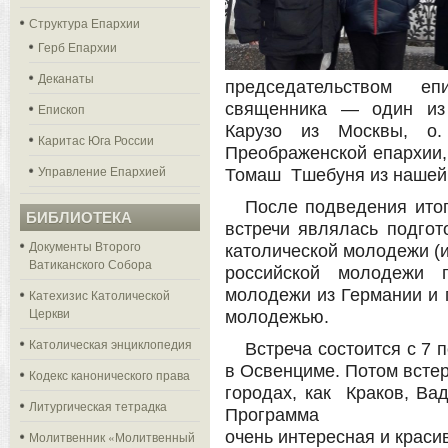
Структура Епархии
Герб Епархии
Деканаты
председательством е
священника — один из 
Епископ
Карузо из Москвы, о
Каритас Юга России
Преображенской епархии, 
Управление Епархией
Томаш Тшебуня из нашей
После подведения ито
БИБЛИОТЕКА
встречи являлась подгот
Документы Второго
католической молодежи (из
Ватиканского Собора
российской молодежи
молодежи из Германии и г
Катехизис Католической
Церкви
молодежью.
Католическая энциклопедия
Встреча состоится с 7 
в Освенциме. Потом всте
Кодекс канонического права
городах, как Краков, Вад
Литургическая тетрадка
Программа
очень интересная и краси
Молитвенник «Молитвенный