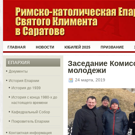
ГЛАВНАЯ
НОВОСТИ
ЮБИЛЕЙ 2025
ПРИЗВАНИЕ
Заседание Комис
ЕПАРХИЯ
молодежи
Документы
24 марта, 2019
История Епархии
История до 1939
История с конца 1980-х до
настоящего времени
Кафедральный Собор
Покровитель Епархии
Контактная информация