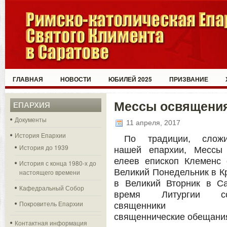
ГЛАВНАЯ
НОВОСТИ
ЮБИЛЕЙ 2025
ПРИЗВАНИЕ
Мессы освящения
ЕПАРХИЯ
Документы
11 апреля, 2017
История Епархии
По традиции, слож
История до 1939
нашей епархии, Мессы
елеев епископ Клеменс 
История с конца 1980-х до
Великий Понедельник в К
настоящего времени
в Великий Вторник в Са
Кафедральный Собор
время Литургии со
Покровитель Епархии
священники об
священнические обещани
Контактная информация