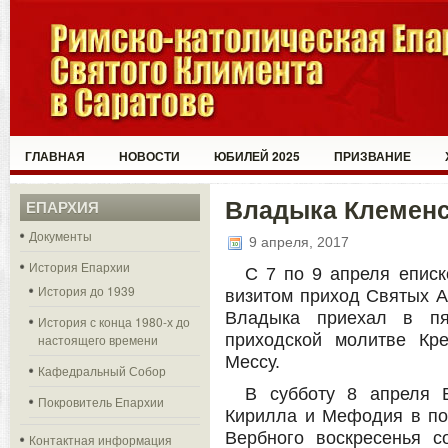
ГЛАВНАЯ
НОВОСТИ
ЮБИЛЕЙ 2025
ПРИЗВАНИЕ
Владыка Клеменс
ЕПАРХИЯ
Документы
9 апреля, 2017
История Епархии
С 7 по 9 апреля еписк
История до 1939
визитом приход Святых А
Владыка приехал в пя
История с конца 1980-х до
приходской молитве Кр
настоящего времени
Мессу.
Кафедральный Собор
В субботу 8 апреля 
Покровитель Епархии
Кирилла и Мефодия в по
Вербного воскресенья с
Контактная информация