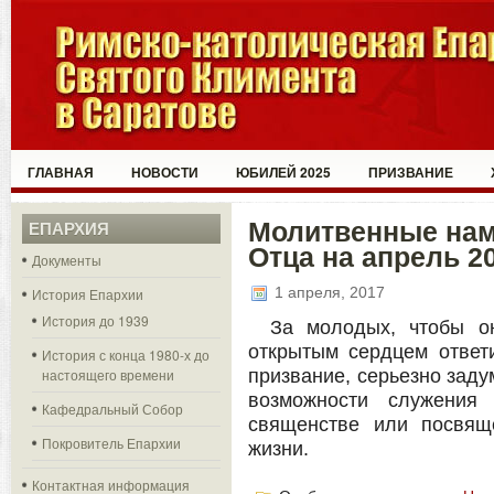
ГЛАВНАЯ
НОВОСТИ
ЮБИЛЕЙ 2025
ПРИЗВАНИЕ
Молитвенные нам
ЕПАРХИЯ
Отца на апрель 2
Документы
1 апреля, 2017
История Епархии
История до 1939
За молодых, чтобы о
открытым сердцем ответ
История с конца 1980-х до
настоящего времени
призвание, серьезно заду
возможности служения
Кафедральный Собор
священстве или посвящ
Покровитель Епархии
жизни.
Контактная информация