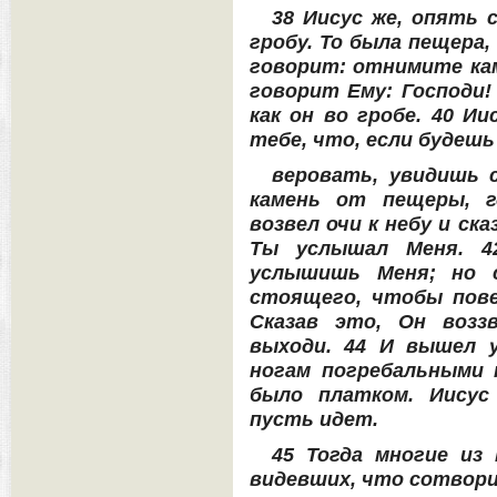
38 Иисус же, опять 
гробу. То была пещера, 
говорит: отнимите кам
говорит Ему: Господи!
как он во гробе. 40 Ии
тебе, что, если будешь
веровать, увидишь 
камень от пещеры, г
возвел очи к небу и ск
Ты услышал Меня. 4
услышишь Меня; но с
стоящего, чтобы пове
Сказав это, Он воззв
выходи. 44 И вышел 
ногам погребальными п
было платком. Иисус
пусть идет.
45 Тогда многие из
видевших, что сотворил