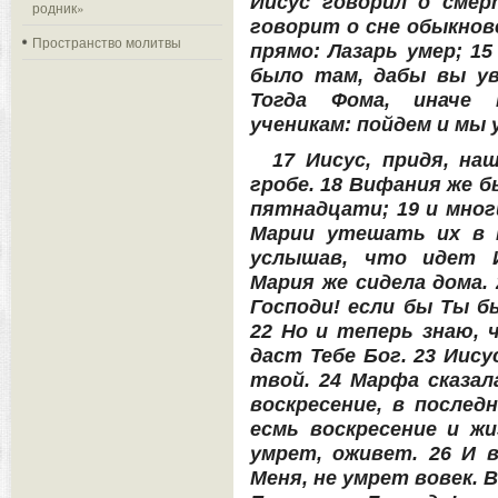
Иисус говорил о смер
родник»
говорит о сне обыкнове
Пространство молитвы
прямо: Лазарь умер; 15
было там, дабы вы уве
Тогда Фома, иначе 
ученикам: пойдем и мы 
17 Иисус, придя, на
гробе. 18 Вифания же б
пятнадцати; 19 и мног
Марии утешать их в п
услышав, что идет И
Мария же сидела дома. 
Господи! если бы Ты б
22 Но и теперь знаю, 
даст Тебе Бог. 23 Иис
твой. 24 Марфа сказал
воскресение, в последн
есмь воскресение и жи
умрет, оживет. 26 И 
Меня, не умрет вовек. 