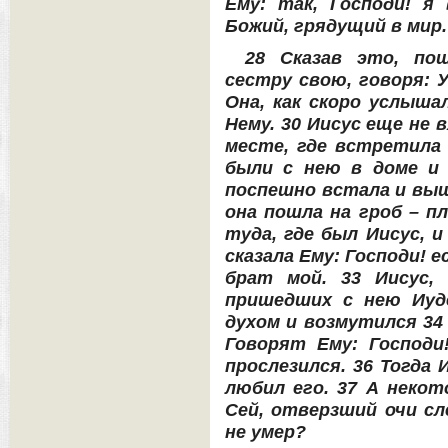
Ему: так, Господи! я
Божий, грядущий в мир.
28 Сказав это, по
сестру свою, говоря: 
Она, как скоро услыша
Нему. 30 Иисус еще не 
месте, где встретила 
были с нею в доме и 
поспешно встала и выш
она пошла на гроб – п
туда, где был Иисус, и
сказала Ему: Господи! е
брат мой. 33 Иисус,
пришедших с нею Иуде
духом и возмутился 34 
Говорят Ему: Господи
прослезился. 36 Тогда 
любил его. 37 А некот
Сей, отверзший очи сл
не умер?