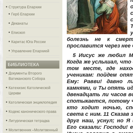
Структура Епархии
Герб Епархии
Деканаты
Епископ
болезнь не к смерт
Каритас Юга России
прославится через нее
Управление Епархией
5 Иисус же любил М
Когда же услышал, что 
БИБЛИОТЕКА
том месте, где нахо
Документы Второго
ученикам: пойдем опят
Ватиканского Собора
Ему: Равви! давно л
Катехизис Католической
камнями, и Ты опять и
Церкви
двенадцать ли часов в
спотыкается, потому ч
Католическая энциклопедия
кто ходит ночью, с
Кодекс канонического права
света с ним. 11 Сказав
друг наш, уснул; но Я
Литургическая тетрадка
Его сказали: Господи! 
Молитвенник «Молитвенный