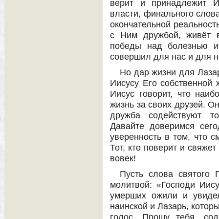
верит и принадлежит И
власти, финального слова
окончательной реальность
с Ним дружбой, живёт 
победы над болезнью и
совершил для нас и для н
Но дар жизни для Лазар
Иисусу Его собственной 
Иисус говорит, что наиб
жизнь за своих друзей. О
дружба содействуют то
Давайте доверимся сего
уверенность в том, что с
Тот, кто поверит и свяже
вовек!
Пусть слова святого 
молитвой: «Господи Иису
умерших ожили и увиде
наинской и Лазарь, котор
голос. Прошу тебя, со