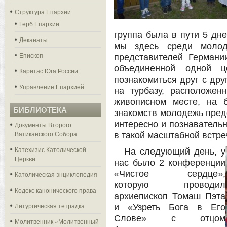
Структура Епархии
Герб Епархии
группа была в пути 5 дне
Деканаты
мы здесь среди молод
Епископ
представителей Германии
объединенной одной 
Каритас Юга России
познакомиться друг с др
Управление Епархией
на турбазу, расположен
живописном месте, на 
БИБЛИОТЕКА
знакомств молодежь пред
интересно и познавательн
Документы Второго
Ватиканского Собора
в такой масштабной встре
Катехизис Католической
На следующий день, у
Церкви
нас было 2 конференции
«Чистое сердце»,
Католическая энциклопедия
которую проводил
Кодекс канонического права
архиепископ Томаш Пэта
Литургическая тетрадка
и «Узреть Бога в Его
Слове» с отцом
Молитвенник «Молитвенный