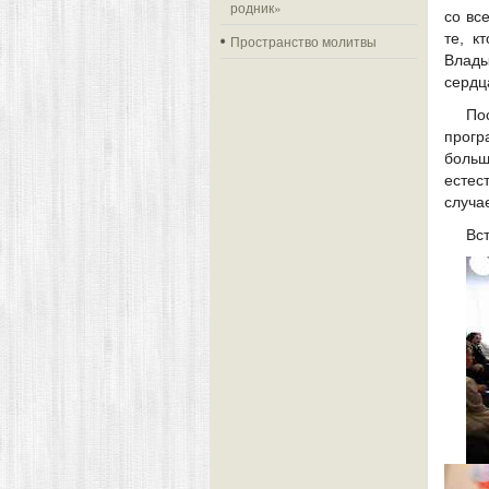
родник»
со вс
те, к
Пространство молитвы
Влады
сердц
По
прогр
боль
естес
случа
Вс