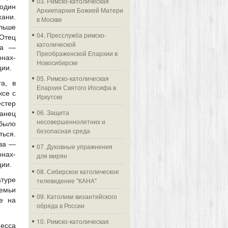
03. Римско-католическая
один
Архиепархия Божией Матери
хани.
в Москве
льше
04. Пресслужба римско-
 Отец
католической
ва —
Преображенской Епархии в
нах-
Новосибирске
ции.
05. Римско-католическая
а, в
Епархия Святого Иосифа в
ксе с
Иркутске
естер
06. Защита
канец
несовершеннолетних и
 было
безопасная среда
ться.
ова —
07. Духовные упражнения
нах-
для мирян
ции.
08. Сибирское католическое
атуре
телевидение "КАНА"
Семьи
09. Католики византийского
е на
обряда в России
10. Римско-католическая
Месса