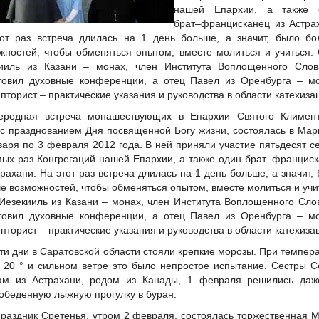
нашей Епархии, а также 
брат–францисканец из Астра
от раз встреча длилась на 1 день больше, а значит, было бо
жностей, чтобы обменяться опытом, вместе молиться и учиться.
ииль из Казани – монах, член Института Воплощенного Сло
товил духовные конференции, а отец Павел из Оренбурга – мо
пторист – практические указания и руководства в области катехиза
ередная встреча монашествующих в Епархии Святого Климент
 с празднованием Дня посвященной Богу жизни, состоялась в Мар
варя по 3 февраля 2012 года. В ней приняли участие пятьдесят с
мых раз Конгрегаций нашей Епархии, а также один брат–францис
трахани. На этот раз встреча длилась на 1 день больше, а значит,
е возможностей, чтобы обменяться опытом, вместе молиться и учи
Иезекииль из Казани – монах, член Института Воплощенного Сл
товил духовные конференции, а отец Павел из Оренбурга – мо
пторист – практические указания и руководства в области катехиза
эти дни в Саратовской области стояли крепкие морозы. При темпер
 20 ° и сильном ветре это было непростое испытание. Сестры 
м из Астрахани, родом из Канады, 1 февраля решились даж
обеденную лыжную прогулку в буран.
праздник Сретенья, утром 2 февраля, состоялась торжественная 