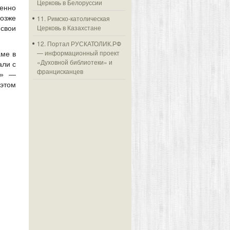
Церковь в Белоруссии
менно
Позже
11. Римско-католическая
Церковь в Казахстане
 свои
12. Портал РУСКАТОЛИК.РФ
— информационный проект
аме в
«Духовной библиотеки» и
али с
францисканцев
…» —
 этом