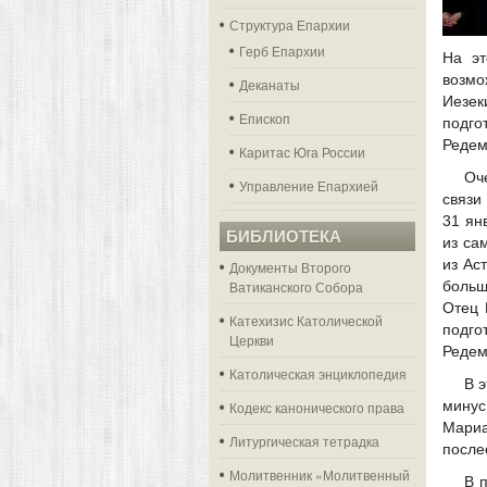
Структура Епархии
Герб Епархии
На эт
возмо
Деканаты
Иезек
Епископ
подго
Редем
Каритас Юга России
Оч
Управление Епархией
связи
31 ян
БИБЛИОТЕКА
из са
из Ас
Документы Второго
Ватиканского Собора
больш
Отец 
Катехизис Католической
подго
Церкви
Редем
Католическая энциклопедия
В 
минус
Кодекс канонического права
Мариа
Литургическая тетрадка
после
Молитвенник «Молитвенный
В 