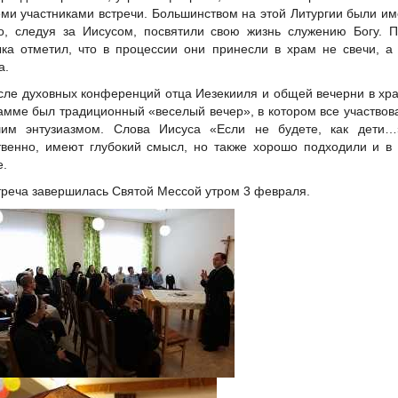
еми участниками встречи. Большинством на этой Литургии были и
то, следуя за Иисусом, посвятили свою жизнь служению Богу. 
ка отметил, что в процессии они принесли в храм не свечи, а
а.
сле духовных конференций отца Иезекииля и общей вечерни в хр
амме был традиционный «веселый вечер», в котором все участвов
шим энтузиазмом. Слова Иисуса «Если не будете, как дети
твенно, имеют глубокий смысл, но также хорошо подходили и в
е.
треча завершилась Святой Мессой утром 3 февраля.