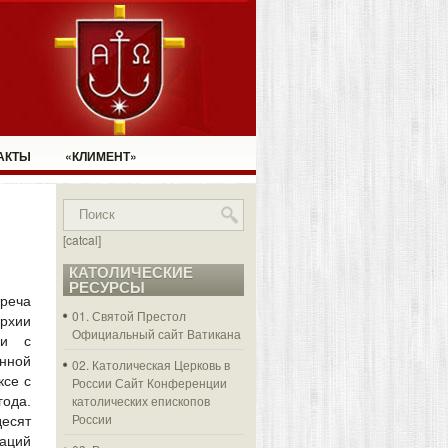
АКТЫ
«КЛИМЕНТ»
[catcal]
КАТОЛИЧЕСКИЕ
РЕСУРСЫ
еча
01. Святой Престол
рхии
Официальный сайт Ватикана
зи с
нной
02. Католическая Церковь в
ксе с
России
Сайт Конференции
католических епископов
года.
России
десят
гаций