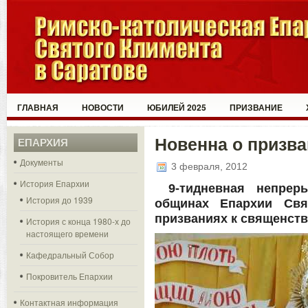
ГЛАВНАЯ
НОВОСТИ
ЮБИЛЕЙ 2025
ПРИЗВАНИЕ
Новенна о призва
ЕПАРХИЯ
Документы
3 февраля, 2012
История Епархии
9-тидневная непре
История до 1939
общинах Епархии Свя
призваниях к священств
История с конца 1980-х до
настоящего времени
Кафедральный Собор
Покровитель Епархии
Контактная информация