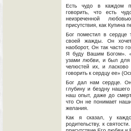
Есть чудо в каждом п
говорить, что есть чу
неизреченной любов
присутствия, как Купина 
Бог поместил в сердце 
своей жажды. Он хоче
наоборот, Он так часто г
Я буду Вашим Богом». «
узами любви, и был для
челюстей их, и ласков
говорить к сердцу ее» (Ос
Бог дал нам сердце. О
глубину и бездну нашег
наш опыт, даже до смерт
что Он не понимает наши
желания.
Как я сказал, у каждо
родительству, к святости
присутствие Его любви и