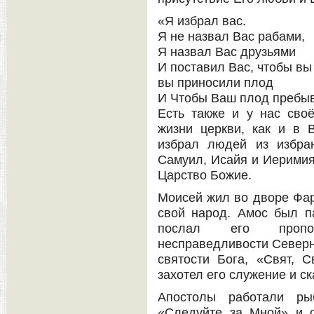
«Я избрал вас.
Я не назвал Вас рабами,
Я назвал Вас друзьями
И поставил Вас, чтобы вы
вы приносили плод
И Чтобы Ваш плод пребыва
Есть также и у нас сво
жизни церкви, как и в 
избрал людей из избран
Самуил, Исайя и Иеримия 
Царство Божие.
Моисей жил во дворе Фар
свой народ. Амос был п
послал его пропо
несправедливости Северн
святости Бога, «Свят, С
захотел его служение и с
Апостолы работали ры
«Следуйте за Мной» и 