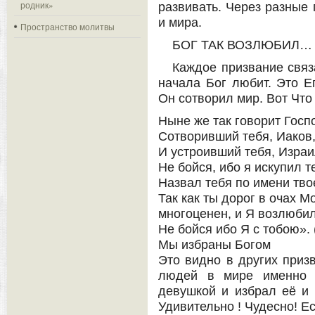
родник»
развивать. Через разные 
и мира.
Пространство молитвы
БОГ ТАК ВОЗЛЮБИЛ…
Каждое призвание связ
начала Бог любит. Это Ег
Он сотворил мир. Вот Что
Ныне же так говорит Госп
Сотворивший тебя, Иаков
И устроивший тебя, Израи
Не бойся, ибо я искупил т
Назвал тебя по имени тво
Так как ты дорог в очах М
многоценен, и Я возлюби
Не бойся ибо Я с тобою». 
Мы избраны Богом
Это видно в других призв
людей в мире именно э
девушкой и избрал её и 
Удивительно ! Чудесно! Ес