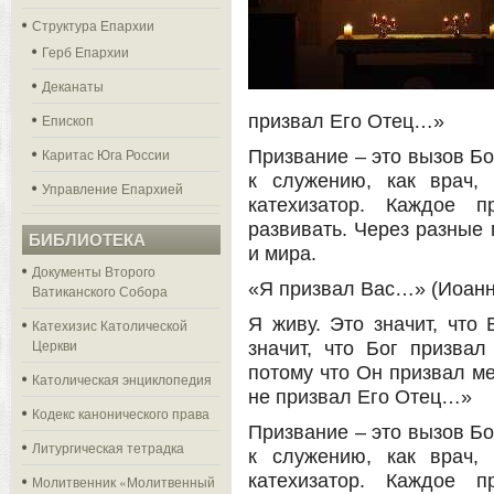
Структура Епархии
Герб Епархии
Деканаты
Епископ
призвал Его Отец…»
Каритас Юга России
Призвание – это вызов Бог
к служению, как врач, 
Управление Епархией
катехизатор. Каждое п
развивать. Через разные 
БИБЛИОТЕКА
и мира.
Документы Второго
«Я призвал Вас…» (Иоанн
Ватиканского Собора
Я живу. Это значит, что
Катехизис Католической
Церкви
значит, что Бог призвал
потому что Он призвал ме
Католическая энциклопедия
не призвал Его Отец…»
Кодекс канонического права
Призвание – это вызов Бог
Литургическая тетрадка
к служению, как врач, 
катехизатор. Каждое п
Молитвенник «Молитвенный