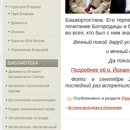
Структура Епархии
Герб Епархии
Башкортостана. Его терпе
Деканаты
почитание Богородицы и б
Епископ
во всех, кто был с ним зн
Каритас Юга России
Вечный покой даруй у
Управление Епархией
и вечный
Да поко
БИБЛИОТЕКА
Подробнее об о. Йохан
Документы Второго
Ватиканского Собора
Фото: в сентябре 
последний раз встретилс
Катехизис Католической
Церкви
Опубликовано в разделе
Раз
Католическая энциклопедия
«
Встреча молодежи в Алексеевке
Кодекс канонического права
Литургическая тетрадка
Молитвенник «Молитвенный