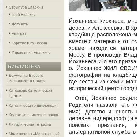
Структура Епархии
Герб Епархии
Йоханнеса Кирхнера, мно
Деканаты
деревни Алексеевка. В хр
Епископ
кладбище расположена мо
вместе с матерью и отцом
Каритас Юга России
храме находится алтар
Управление Епархией
Мессу. В проповеди Влад
Йоханнеса и о его призва
БИБЛИОТЕКА
о. Йоханнес ЖИЛ СВОИ
фотографии на кладбище
Документы Второго
Ватиканского Собора
где сестры из Семьи Мар
исторический центр город
Катехизис Католической
Церкви
Отец Йоханнес родил
Родители назвали его 
Католическая энциклопедия
имя). Детство и юность 
Кодекс канонического права
деревне Нидерндорф (Nied
Литургическая тетрадка
поисках призвания,
альтернативной службы в
Молитвенник «Молитвенный