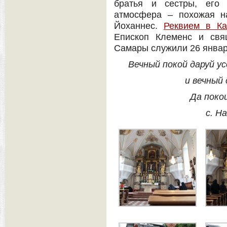
братья и сестры, его 
атмосфера – похожая на
Йоханнес.
Реквием в К
Епископ Клеменс и свя
Самары служили 26 январ
Вечный покой даруй у
и вечный
Да поко
с. Н