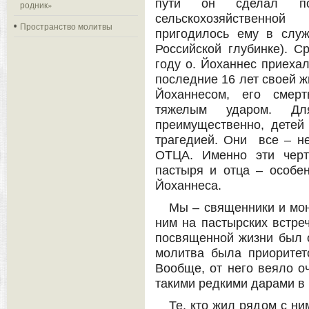
пути он сделал по
родник»
сельскохозяйственной
Пространство молитвы
пригодилось ему в слу
Российской глубинке). С
году о. Йоханнес приехал
последние 16 лет своей жи
Йоханнесом, его смер
тяжелым ударом. Дл
преимущественно, детей
трагедией. Они все – не
ОТЦА. Именно эти черт
пастыря и отца – особ
Йоханнеса.
Мы – священники и мон
ним на пастырских встреч
посвященной жизни был 
молитва была приоритет
Вообще, от него веяло о
такими редкими дарами в
Те, кто жил рядом с ни