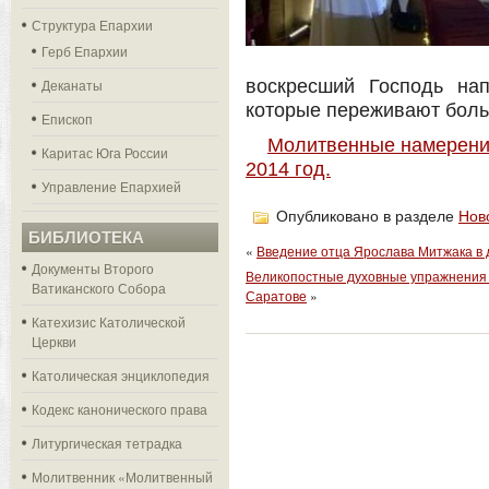
Структура Епархии
Герб Епархии
Деканаты
воскресший Господь на
которые переживают боль
Епископ
Молитвенные намерения
Каритас Юга России
2014 год.
Управление Епархией
Опубликовано в разделе
Нов
БИБЛИОТЕКА
«
Введение отца Ярослава Митжака в 
Документы Второго
Великопостные духовные упражнения 
Ватиканского Собора
Саратове
»
Катехизис Католической
Церкви
Католическая энциклопедия
Кодекс канонического права
Литургическая тетрадка
Молитвенник «Молитвенный