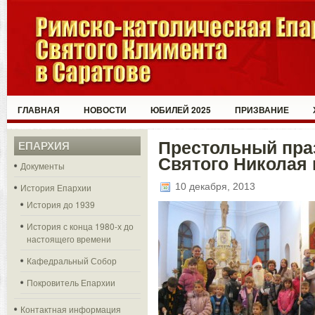
ГЛАВНАЯ
НОВОСТИ
ЮБИЛЕЙ 2025
ПРИЗВАНИЕ
Престольный пра
ЕПАРХИЯ
Святого Николая 
Документы
10 декабря, 2013
История Епархии
История до 1939
История с конца 1980-х до
настоящего времени
Кафедральный Собор
Покровитель Епархии
Контактная информация