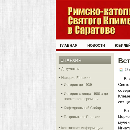
ГЛАВНАЯ
НОВОСТИ
ЮБИЛЕЙ
Вст
ЕПАРХИЯ
Документы
17 
История Епархии
В 
История до 1939
Свят
сове
История с конца 1980-х до
Клеме
настоящего времени
свяще
Кафедральный Собор
Во
Покровитель Епархии
Церко
мучен
Контактная информация
Игнат