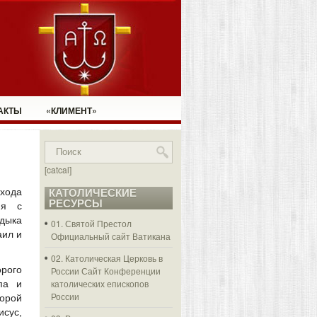
АКТЫ
«КЛИМЕНТ»
[catcal]
ихода
КАТОЛИЧЕСКИЕ
РЕСУРСЫ
ия с
дыка
01. Святой Престол
аил и
Официальный сайт Ватикана
02. Католическая Церковь в
орого
России
Сайт Конференции
католических епископов
па и
России
торой
исус,