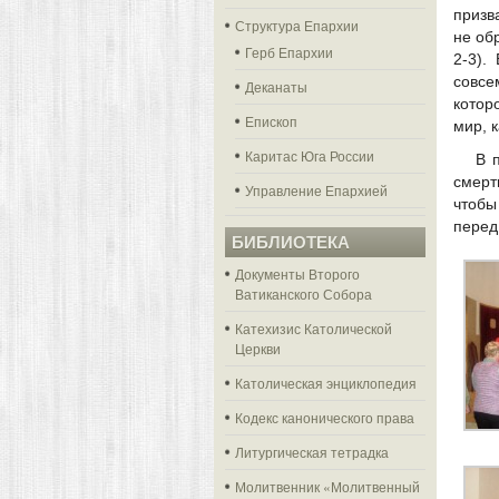
призв
Структура Епархии
не об
Герб Епархии
2-3).
совсе
Деканаты
котор
Епископ
мир, 
Каритас Юга России
В 
смерт
Управление Епархией
чтобы
перед
БИБЛИОТЕКА
Документы Второго
Ватиканского Собора
Катехизис Католической
Церкви
Католическая энциклопедия
Кодекс канонического права
Литургическая тетрадка
Молитвенник «Молитвенный