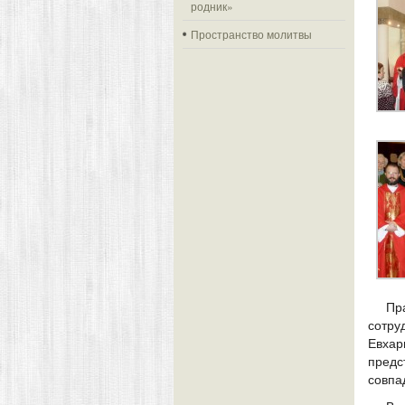
родник»
Пространство молитвы
Пр
сотру
Евхар
пред
совпа