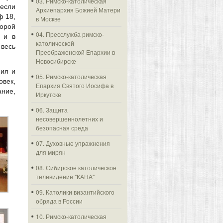
03. Римско-католическая
 если
Архиепархия Божией Матери
ф 18,
в Москве
торой
04. Пресслужба римско-
 и в
католической
 весь
Преображенской Епархии в
Новосибирске
ния и
05. Римско-католическая
овек,
Епархия Святого Иосифа в
ние,
Иркутске
06. Защита
несовершеннолетних и
безопасная среда
07. Духовные упражнения
для мирян
08. Сибирское католическое
телевидение "КАНА"
09. Католики византийского
обряда в России
10. Римско-католическая