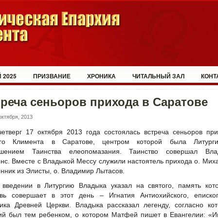
 2025
ПРИЗВАНИЕ
ХРОНИКА
ЧИТАЛЬНЫЙ ЗАЛ
КОНТ
реча сеньоров прихода в Саратове
октября, 2013
четверг 17 октября 2013 года состоялась встреча сеньоров пр
ого Климента в Саратове, центром которой была Литург
ршением Таинства елеопомазания. Таинство совершал Вла
нс. Вместе с Владыкой Мессу служили настоятель прихода о. Мих
нник из Элисты, о. Владимир Лытасов.
 введении в Литургию Владыка указал на святого, память кот
вь совершает в этот день – Игнатия Антиохийского, еписко
ика Древней Церкви. Владыка рассказал легенду, согласно ко
ий был тем ребенком, о котором Матфей пишет в Евангелии: «И