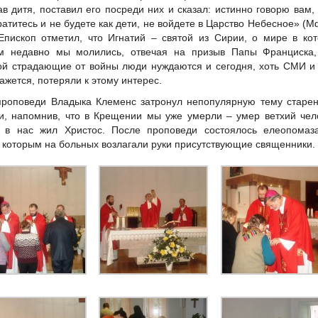
ав дитя, поставил его посреди них и сказал: истинно говорю вам,
ратитесь и не будете как дети, не войдете в Царство Небесное» (М
 Епископ отметил, что Игнатий – святой из Сирии, о мире в ко
м недавно мы молились, отвечая на призыв Папы Франциска,
ой страдающие от войны люди нуждаются и сегодня, хоть СМИ и
кажется, потеряли к этому интерес.
проповеди Владыка Клеменс затронул непопулярную тему старе
и, напомнив, что в Крещении мы уже умерли – умер ветхий чел
 в нас жил Христос. После проповеди состоялось елеопомаза
 которым на больных возлагали руки присутствующие священники.