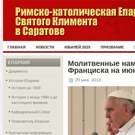
ГЛАВНАЯ
НОВОСТИ
ЮБИЛЕЙ 2025
ПРИЗВАНИЕ
Молитвенные нам
ЕПАРХИЯ
Франциска на июн
Документы
29 мая, 2013
История Епархии
История до 1939
История с конца 1980-х до
настоящего времени
Кафедральный Собор
Покровитель Епархии
Контактная информация