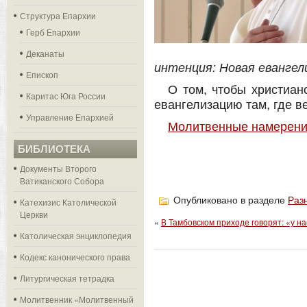
Структура Епархии
Герб Епархии
Деканаты
интенция: Новая евангел
Епископ
О том, чтобы христиа
Каритас Юга России
евангелизацию там, где в
Управление Епархией
Молитвенные намерения
БИБЛИОТЕКА
Документы Второго
Ватиканского Собора
Опубликовано в разделе
Раз
Катехизис Католической
Церкви
«
В Тамбовском приходе говорят: «у на
Католическая энциклопедия
Кодекс канонического права
Литургическая тетрадка
Молитвенник «Молитвенный