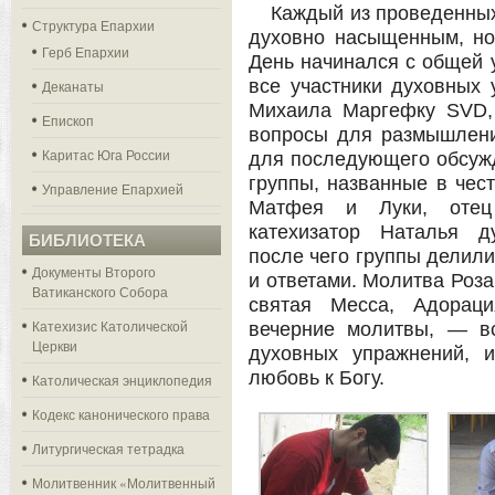
Каждый из проведенны
Структура Епархии
духовно насыщенным, но
Герб Епархии
День начинался с общей 
все участники духовных
Деканаты
Михаила Маргефку SVD, 
Епископ
вопросы для размышлени
Каритас Юга России
для последующего обсужд
группы, названные в чест
Управление Епархией
Матфея и Луки, отец
катехизатор Наталья д
БИБЛИОТЕКА
после чего группы делили
Документы Второго
и ответами. Молитва Роз
Ватиканского Собора
святая Месса, Адораци
Катехизис Католической
вечерние молитвы, — вс
Церкви
духовных упражнений, 
любовь к Богу.
Католическая энциклопедия
Кодекс канонического права
Литургическая тетрадка
Молитвенник «Молитвенный