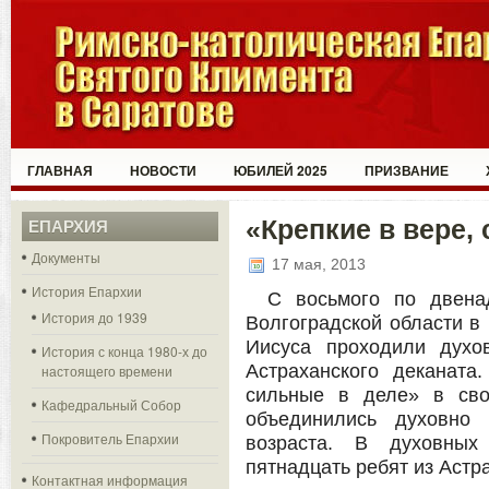
ГЛАВНАЯ
НОВОСТИ
ЮБИЛЕЙ 2025
ПРИЗВАНИЕ
«Крепкие в вере,
ЕПАРХИЯ
Документы
17 мая, 2013
История Епархии
С восьмого по двена
История до 1939
Волгоградской области в
Иисуса проходили духо
История с конца 1980-х до
Астраханского деканата
настоящего времени
сильные в деле» в сво
Кафедральный Собор
объединились духовно
Покровитель Епархии
возраста. В духовных
пятнадцать ребят из Астр
Контактная информация