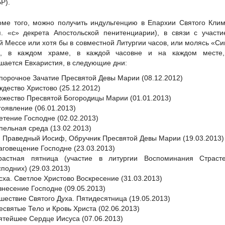
Р).
оме того, можно получить индульгенцию в Епархии Святого Кли
п. «с» декрета Апостольской пенитенциарии), в связи с участ
й Мессе или хотя бы в совместной Литургии часов, или молясь «С
», в каждом храме, в каждой часовне и на каждом месте,
шается Евхаристия, в следующие дни:
порочное Зачатие Пресвятой Девы Марии (08.12.2012)
ждество Христово (25.12.2012)
ржество Пресвятой Богородицы Марии (01.01.2013)
гоявление (06.01.2013)
етение Господне (02.02.2013)
пельная среда (13.02.2013)
. Праведный Иосиф, Обручник Пресвятой Девы Марии (19.03.2013)
аговещение Господне (23.03.2013)
растная пятница (участие в литургии Воспоминания Страст
сподних) (29.03.2013)
сха. Светлое Христово Воскресение (31.03.2013)
знесение Господне (09.05.2013)
шествие Святого Духа. Пятидесятница (19.05.2013)
есвятые Тело и Кровь Христа (02.06.2013)
ятейшее Сердце Иисуса (07.06.2013)