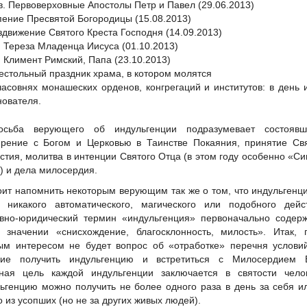
в. Первоверховные Апостолы Петр и Павел (29.06.2013)
пение Пресвятой Богородицы (15.08.2013)
здвижение Святого Креста Господня (14.09.2013)
. Тереза Младенца Иисуса (01.10.2013)
. Климент Римский, Папа (23.10.2013)
естольный праздник храма, в котором молятся
часовнях монашеских орденов, конгрегаций и институтов: в день 
нователя.
осьба верующего об индульгенции подразумевает состоявш
рение с Богом и Церковью в Таинстве Покаяния, принятие Свя
стия, молитва в интенции Святого Отца (в этом году особенно «С
) и дела милосердия.
оит напомнить некоторым верующим так же о том, что индульгенц
 никакого автоматического, магического или подобного дейст
вно-юридический термин «индульгенция» первоначально содерж
 значении «снисхождение, благосклонность, милость». Итак, 
ым интересом не будет вопрос об «отработке» перечня услови
ние получить индульгенцию и встретиться с Милосердием Б
ная цель каждой индульгенции заключается в святости челов
ьгенцию можно получить не более одного раза в день за себя и
о из усопших (но не за других живых людей).