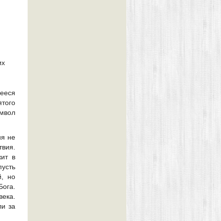
их
ееся
того
имвол
ия не
вия.
ит в
пусть
й, но
ога.
ека.
ли за