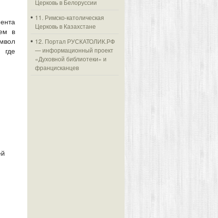
Церковь в Белоруссии
11. Римско-католическая
мента
Церковь в Казахстане
ием в
12. Портал РУСКАТОЛИК.РФ
имвол
— информационный проект
 где
«Духовной библиотеки» и
францисканцев
ей