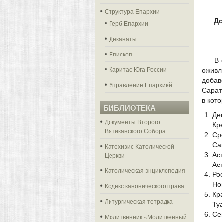
Структура Епархии
До
Герб Епархии
Деканаты
Епископ
В 
Каритас Юга России
ожив
добав
Управление Епархией
Сарат
в кот
БИБЛИОТЕКА
Де
Документы Второго
Кре
Ватиканского Собора
Ср
Са
Катехизис Католической
Ас
Церкви
Ас
Католическая энциклопедия
Ро
Но
Кодекс канонического права
Кр
Литургическая тетрадка
Ту
Се
Молитвенник «Молитвенный