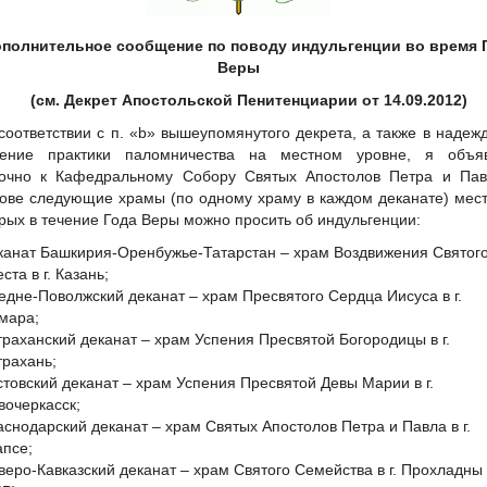
полнительное сообщение по поводу индульгенции во время 
Веры
(см. Декрет Апостольской Пенитенциарии от 14.09.2012)
соответствии с п. «b» вышеупомянутого декрета, а также в надеж
ление практики паломничества на местном уровне, я объя
очно к Кафедральному Собору Святых Апостолов Петра и Пав
ове следующие храмы (по одному храму в каждом деканате) мес
орых в течение Года Веры можно просить об индульгенции:
канат Башкирия-Оренбужье-Татарстан – храм Воздвижения Святог
ста в г. Казань;
едне-Поволжский деканат – храм Пресвятого Сердца Иисуса в г.
мара;
траханский деканат – храм Успения Пресвятой Богородицы в г.
трахань;
стовский деканат – храм Успения Пресвятой Девы Марии в г.
вочеркасск;
аснодарский деканат – храм Святых Апостолов Петра и Павла в г.
апсе;
веро-Кавказский деканат – храм Святого Семейства в г. Прохладны