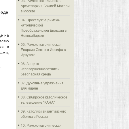
03. Римско-католическая
Архиепархия Божией Матери
в Москве
Года
04. Пресслужба римско-
католической
Преображенской Епархии в
де на
Новосибирске
вляю
05. Римско-католическая
ла в
Епархия Святого Иосифа в
тами,
Иркутске
06. Защита
о
несовершеннолетних и
безопасная среда
07. Духовные упражнения
для мирян
08. Сибирское католическое
телевидение "КАНА"
09. Католики византийского
обряда в России
10. Римско-католическая