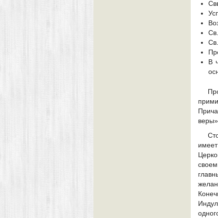
Св
Ус
Во
Св
Св
Пр
В 
ос
Пр
прими
Прича
веры»
Ст
имеет
Церко
своем
главн
жела
Конеч
Индул
одног