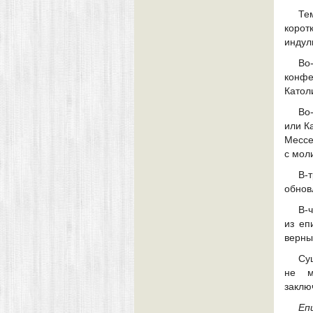
Те
корот
индул
Во
конфе
Катол
Во
или К
Мессе
с мол
В-
обнов
В-
из еп
верны
Су
не м
заключ
Еп