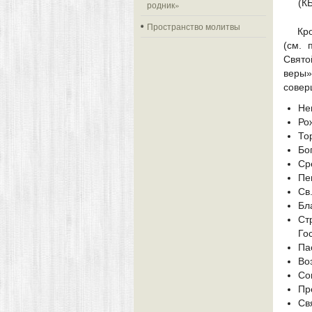
(КБ
родник»
Пространство молитвы
Кр
(см. 
Свято
веры
совер
Не
Ро
То
Бо
Ср
Пе
Св
Бл
Ст
Го
Па
Во
Со
Пр
Св