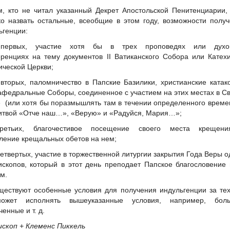
м, кто не читал указанный Декрет Апостольской Пенитенциарии,
ко назвать остальные, всеобщие в этом году, возможности полу
ьгенции:
-первых, участие хотя бы в трех проповедях или духо
ренциях на тему документов II Ватиканского Собора или Катех
ической Церкви;
-вторых, паломничество в Папские Базилики, христианские ката
афедральные Соборы, соединенное с участием на этих местах в С
 (или хотя бы поразмышлять там в течении определенного време
итвой «Отче наш…», «Верую» и «Радуйся, Мария…»;
третьих, благочестивое посещение своего места крещен
ление крещальных обетов на нем;
четвертых, участие в торжественной литургии закрытия Года Веры 
ископов, который в этот день преподает Папское благословение
м.
ществуют особенные условия для получения индульгенции за тех
ожет исполнять вышеуказанные условия, например, боль
енные и т. д.
ископ + Клеменс Пиккель