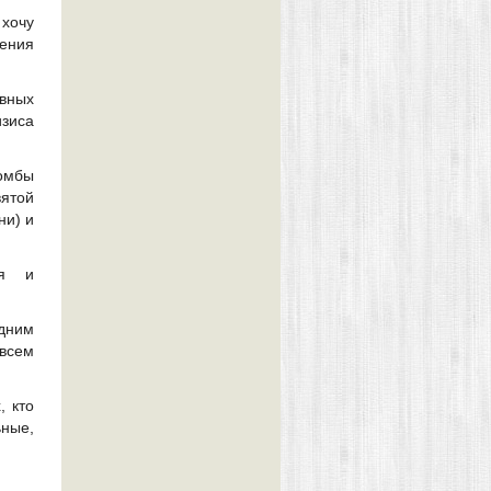
 хочу
чения
вных
изиса
комбы
вятой
ни) и
ия и
одним
 всем
, кто
ные,