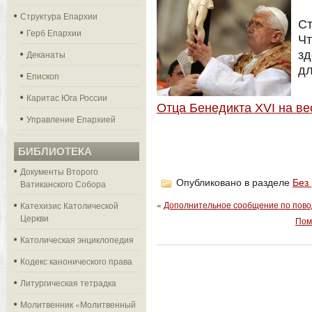
Структура Епархии
С
Герб Епархии
Чт
Деканаты
зд
дл
Епископ
Каритас Юга России
Отца Бенедикта XVI на ве
Управление Епархией
БИБЛИОТЕКА
Документы Второго
Опубликовано в разделе
Без
Ватиканского Собора
«
Дополнительное сообщение по повод
Катехизис Католической
Церкви
Пом
Католическая энциклопедия
Кодекс канонического права
Литургическая тетрадка
Молитвенник «Молитвенный