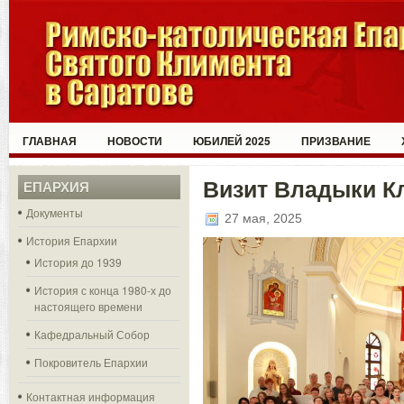
ГЛАВНАЯ
НОВОСТИ
ЮБИЛЕЙ 2025
ПРИЗВАНИЕ
Визит Владыки К
ЕПАРХИЯ
Документы
27 мая, 2025
История Епархии
История до 1939
История с конца 1980-х до
настоящего времени
Кафедральный Собор
Покровитель Епархии
Контактная информация