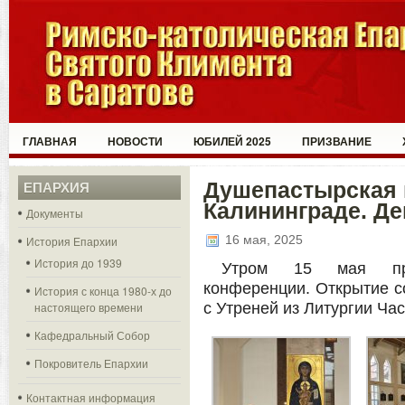
ГЛАВНАЯ
НОВОСТИ
ЮБИЛЕЙ 2025
ПРИЗВАНИЕ
Душепастырская 
ЕПАРХИЯ
Калининграде. День
Документы
16 мая, 2025
История Епархии
История до 1939
Утром 15 мая при
конференции. Открытие с
История с конца 1980-х до
настоящего времени
с Утреней из Литургии Час
Кафедральный Собор
Покровитель Епархии
Контактная информация