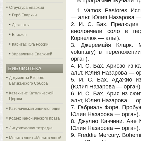
В программе звучали п
Структура Епархии
1. Vamos, Pastores. Ис
Герб Епархии
— альт, Юлия Назарова — 
2. И. С. Бах. Прелюдия
Деканаты
виолончели соло в пер
Епископ
Корнелюк — альт).
Каритас Юга России
3. Джеремайя Кларк. М
voluntary) в переложен
Управление Епархией
орган).
4. И. С. Бах. Ариозо из 
БИБЛИОТЕКА
альт, Юлия Назарова — ор
Документы Второго
5. И. С. Бах. Адажио и
Ватиканского Собора
(Юлия Назарова — орган)
Катехизис Католической
6. И. С. Бах. Ария из сю
Церкви
альт, Юлия Назарова — ор
7. Габриэль Форе. Пробуж
Католическая энциклопедия
Юлия Назарова — орган).
Кодекс канонического права
8. Джулио Каччини. Аве 
Литургическая тетрадка
Юлия Назарова — орган).
9. Freddie Mercury. Bohe
Молитвенник «Молитвенный