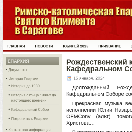
ГЛАВНАЯ
НОВОСТИ
ЮБИЛЕЙ 2025
ПРИЗВАНИЕ
Рождественский к
ЕПАРХИЯ
Кафедральном С
Документы
15 января, 2024
История Епархии
История до 1939
Долгожданный Рожд
Кафедральном Соборе со
История с конца 1980-х до
настоящего времени
Прекрасная музыка вел
Кафедральный Собор
исполнении Юлии Назаров
OFMConv (альт) помог
Покровитель Епархии
Христова…
Контактная информация