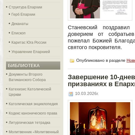
Структура Епархии
Герб Епархии
Деканаты
Станевский поздравил
Епископ
доверием от собратье
пожелал Божией Благода
Каритас Юга России
святого покровителя.
Управление Епархией
Опубликовано в разделе
Нов
БИБЛИОТЕКА
Документы Второго
Завершение 10-дне
Ватиканского Собора
призваниях в Епарх
Катехизис Католической
10.03.2026г.
Церкви
Католическая энциклопедия
Кодекс канонического права
Литургическая тетрадка
Молитвенник «Молитвенный