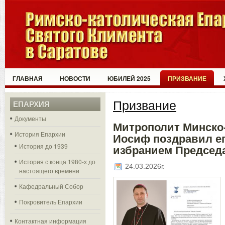
ГЛАВНАЯ
НОВОСТИ
ЮБИЛЕЙ 2025
ПРИЗВАНИЕ
Призвание
ЕПАРХИЯ
Документы
Митрополит Минско
История Епархии
Иосиф поздравил еп
История до 1939
избранием Председ
История с конца 1980-х до
24.03.2026г.
настоящего времени
Кафедральный Собор
Покровитель Епархии
Контактная информация