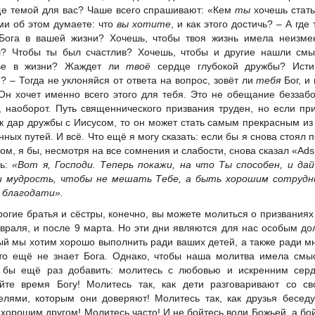
е темой для вас? Чаше всего спрашивают: «Кем
ты
хочешь стат
ми об этом думаете: что
вы хотите
, и как этого достичь? – А где 
Бога в вашей жизни? Хочешь, чтобы твоя жизнь имела неизме
? Чтобы ты был счастлив? Хочешь, чтобы и другие нашли смы
тье в жизни? Жаждет ли
твоё
сердце глубокой дружбы? Исти
? – Тогда не уклоняйся от ответа на вопрос, зовёт ли
тебя
Бог, и 
Он хочет именно всего этого для тебя. Это не обещание беззаб
, наоборот. Путь священнического призвания труден, но если пр
ак дар дружбы с Иисусом, то он может стать самым прекрасным из
нных путей. И всё. Что ещё я могу сказать: если бы я снова стоял 
ом, я бы, несмотря на все сомнения и слабости, снова сказал «Ad
ть:
«Вот я, Господи. Теперь покажи, на что Ты способен, и да
и мудрость, чтобы не мешать Тебе, а быть хорошим сотрудн
 благодати».
рогие братья и сёстры, конечно, вы можете молиться о призваниях
враля, и после 9 марта. Но эти дни являются для нас особым до
ый мы хотим хорошо выполнить ради ваших детей, а также ради м
кто ещё не знает Бога. Однако, чтобы наша молитва имела смы
 бы ещё раз добавить: молитесь с любовью и искренним серд
йте время Богу! Молитесь так, как дети разговаривают со св
елями, которым они доверяют! Молитесь так, как друзья бесед
 хорошим другом! Молитесь часто! И не бойтесь воли Божьей, а бо