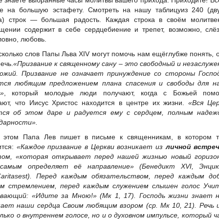
е знаете выбранные часы молитвы вашего прихода. Приходите! Вс
е на большую эстафету. Смотреть на нашу таблицуиз 240 (дву
а) строк — большая радость. Каждая строка в своём молитве
щении содержит в себе сердцебиение и трепет, возможно, слё
ловно, любовь.
сколько слов Папы Льва XIV могут помочь нам ещёглубже понять, 
ечь.
«Призвание к священному сану – это свободный и незаслуж
ожий. Призвание не означает принуждение со стороны Господ
тся любящим предложением плана спасения и свободы для н
»
, который молодые люди получают, когда с Божьей пом
ают, что Иисус Христос находится в центре их жизни.
«Вся Цер
тся об этом даре и радуется ему с сердцем, полным надеж
дарности».
 этом Папа Лев пишет в письме к священникам, в котором т
ится:
«Каждое призвание в Церкви возникает из
личной встре
том, «которая открывает перед нашей жизнью новый горизо
самым определяет её направление» (Бенедикт XVI, Энцик
aritas
e
st). Перед каждым обязательством, перед каждым до
м стремлением, перед каждым служением слышен голос Учит
вающий: «Идите за Мною!» (Мк 1, 17). Господь жизни знает н
ает наши сердца Своим любящим взором (ср. Мк 10, 21). Речь
лько о внутреннем голосе, но и о духовном импульсе, который 