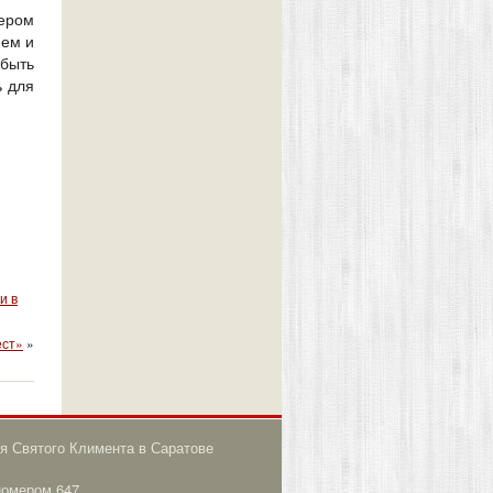
ером
ием и
быть
ь для
и в
ест»
»
я Святого Климента в Саратове
номером 647