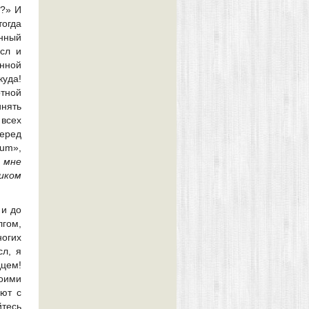
ь?» И
тогда
нный
сл и
нной
куда!
отной
инять
 всех
перед
sum»,
й мне
иком
 и до
лгом,
ногих
сл, я
цем!
оими
уют с
йтесь