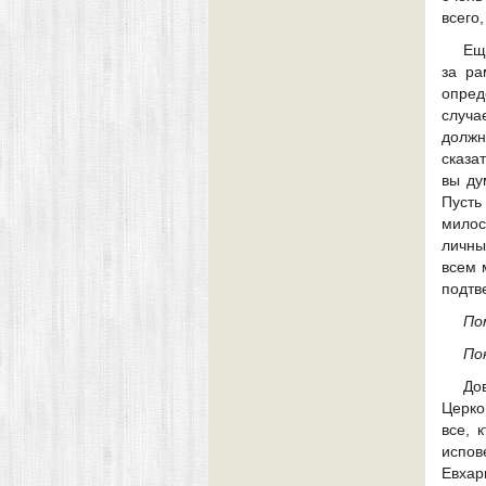
всего,
Ещ
за ра
опред
случа
должн
сказа
вы ду
Пуст
милос
личны
всем 
подтв
По
По
До
Церко
все, 
испо
Евхар