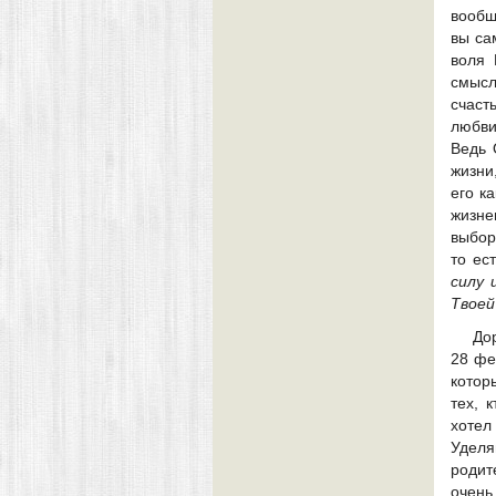
вообщ
вы са
воля 
смысл
счас
любви
Ведь 
жизни
его к
жизне
выбор
то ес
силу 
Твоей
До
28 фе
котор
тех, 
хотел
Уделя
родит
очень