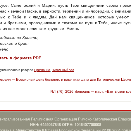
сусе, Сыне Божий и Марии, пусть Твои священники своим прим
 нас к вечной Пасхе, в верности, терпении и милосердии, с вниман
ью к Тебе и к людям. Дай нам священников, которые умеют 
и и братьями, проводниками и слугами на пути к Тебе, иначе пут
х из нас станет слишком трудным. Аминь.
любовью во Христе,
пископ и брат
менс
тать в формате PDF
убликовано в разделе
Призвание
,
Читальный зал
евраля — Всемирный день больного и памятная дата для Католической Церкв
№1 (76), 2026, февраль — март, «Взять свой кр
нтрализованная Религиозная Организация Римско-Католическая Епархи
ИНН: 6455037848 ОГРН: 1046407700008
рована в Министерстве Юстиции Российской федерации 22.06.2004 под 