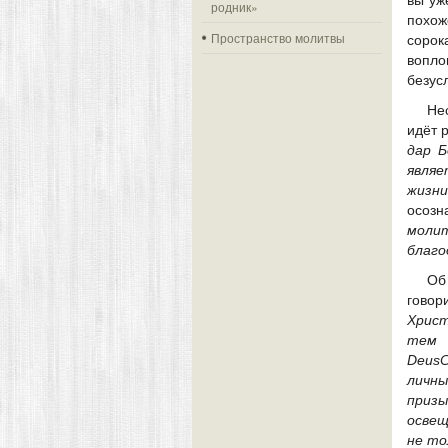
вы уж
родник»
похож
Пространство молитвы
сорок
вопло
безус
Не
идёт р
дар Б
являе
жизни
осозн
моли
благо
Об
говор
Хрис
тем 
DeusC
личны
призы
освещ
не то