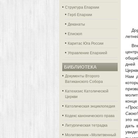
Структура Епархии
Герб Епархии
Деканаты
До
Епископ
летне
Каритас Юга России
Вп
центр
Управление Епархией
общий
дней 
БИБЛИОТЕКА
Церкв
Документы Второго
Нам д
Ватиканского Собора
котор
призв
Катехизис Католической
молит
Церкви
конце
Католическая энциклопедия
«Про
Свою!
Кодекс канонического права
это н
Литургическая тетрадка
дать 
увиде
Молитвенник «Молитвенный