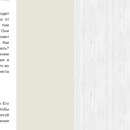
ходит
аз от
в том
. Они
ожет
. Как
лать?
енем
ия в
го во
риста
ы Его
чтобы
вятой
ении