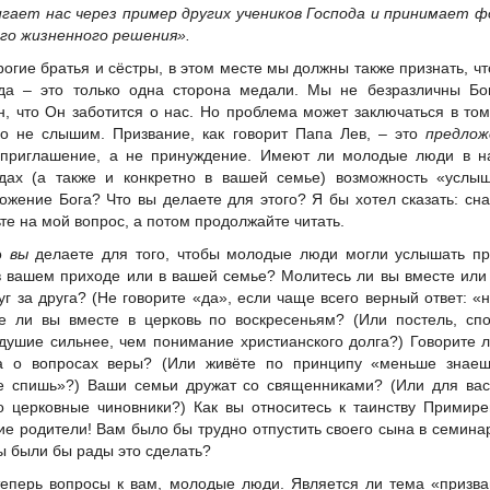
гает нас через пример других учеников Господа и принимает 
го жизненного решения».
рогие братья и сёстры, в этом месте мы должны также признать, чт
да – это только одна сторона медали. Мы не безразличны Бог
н, что Он заботится о нас. Но проблема может заключаться в том
о не слышим. Призвание, как говорит Папа Лев, – это
предлож
 приглашение, а не принуждение. Имеют ли молодые люди в н
дах (а также и конкретно в вашей семье) возможность «услыш
ожение Бога? Что вы делаете для этого? Я бы хотел сказать: сн
ьте на мой вопрос, а потом продолжайте читать.
о
вы
делаете для того, чтобы молодые люди могли услышать пр
в вашем приходе или в вашей семье? Молитесь ли вы вместе или
уг за друга? (Не говорите «да», если чаще всего верный ответ: «н
е ли вы вместе в церковь по воскресеньям? (Или постель, сп
душие сильнее, чем понимание христианского долга?) Говорите 
а о вопросах веры? (Или живёте по принципу «меньше знае
е спишь»?) Ваши семьи дружат со священниками? (Или для вас
о церковные чиновники?) Как вы относитесь к таинству Примир
ие родители! Вам было бы трудно отпустить своего сына в семин
ы были бы рады это сделать?
теперь вопросы к вам, молодые люди. Является ли тема «призв