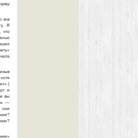
форму
о зов
у. Я
, что
ение
аших
ать»
ачала
изыв
 хотя
ет».)
орт и
ли вы
шь —
 они
ения?
арию?
ание»