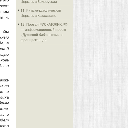
ё это
Церковь в Белоруссии
хсот
11. Римско-католическая
нном
Церковь в Казахстане
зы и,
12. Портал РУСКАТОЛИК.РФ
— информационный проект
о чём
«Духовной библиотеки» и
енный
францисканцев
а, а
ашей
ощью
ковь
ды и
акже
чи
со
нт и
лика
брым
еля,
ас и
 идёт
часто