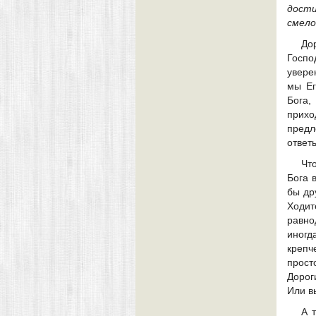
дости
смело
До
Госпо
увере
мы Ег
Бога,
прихо
предл
ответ
Чт
Бога 
бы др
Ходит
равно
иногд
крепч
прост
Дорог
Или в
А 