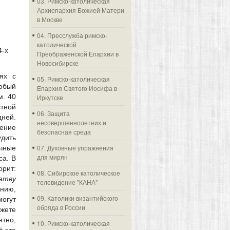
03. Римско-католическая
Архиепархия Божией Матери
в Москве
04. Пресслужба римско-
католической
4-х
Преображенской Епархии в
Новосибирске
ях с
05. Римско-католическая
собый
Епархия Святого Иосифа в
м. 40
Иркутске
тной
06. Защита
дней.
несовершеннолетних и
чение
безопасная среда
дить
07. Духовные упражнения
чные
для мирян
са. В
орит:
08. Сибирское католическое
атву
телевидение "КАНА"
ению,
09. Католики византийского
могут
обряда в России
ожете
ятно,
10. Римско-католическая