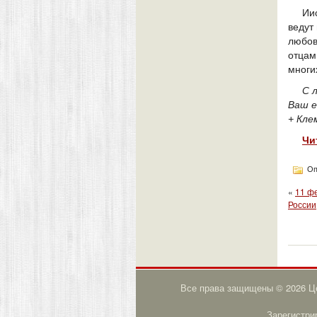
Ии
ведут
любов
отцам
многи
С 
Ваш е
+ Кле
Чи
Оп
«
11 ф
России
Все права защищены © 2026 Це
Зарегистри