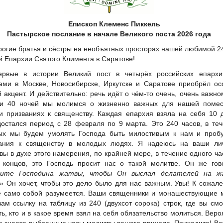
Епископ Клеменс Пиккель
Пастырское послание в начале Великого поста 2026 года
рогие братья и сёстры на необъятных просторах нашей любимой 2
й Епархии Святого Климента в Саратове!
ервые в истории Великий пост в четырёх российских епархи
ами в Москве, Новосибирске, Иркутске и Саратове приобрёл о
 акцент. И действительно: речь идёт о чём-то очень, очень важно
и 40 ночей мы молимся о жизненно важных для нашей помес
и призваниях к священству. Каждая епархия взяла на себя 10 
остался период с 28 февраля по 9 марта. Это 240 часов, в те
ых мы будем умолять Господа быть милостивым к нам и пробу
ания к священству в молодых людях. Я надеюсь на ваши ли
вы в духе этого намерения, по крайней мере, в течение одного ча
 концов, это Господь просит нас о такой молитве. Он же гов
сите Господина жатвы, чтобы Он выслал делателей на ж
»
Он хочет, чтобы это дело было для нас важным. Увы! К сожал
е само собой разумеется. Ваши священники и монашествующие 
вам ссылку на таблицу из 240 (двухсот сорока) строк, где вы см
ть, кто и в какое время взял на себя обязательство молиться. Веро