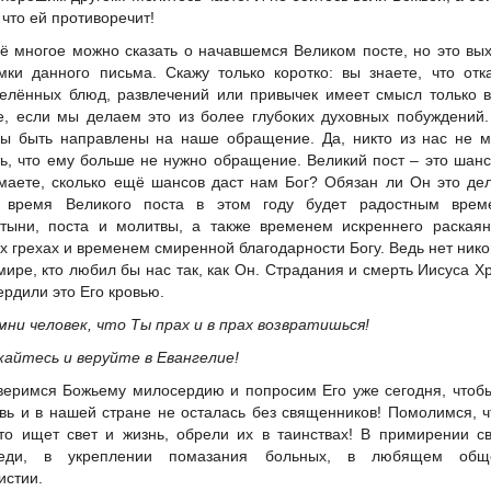
 что ей противоречит!
ё многое можно сказать о начавшемся Великом посте, но это вы
мки данного письма. Скажу только коротко: вы знаете, что отк
елённых блюд, развлечений или привычек имеет смысл только 
е, если мы делаем это из более глубоких духовных побуждений
ы быть направлены на наше обращение. Да, никто из нас не м
ть, что ему больше не нужно обращение. Великий пост – это шанс
маете, сколько ещё шансов даст нам Бог? Обязан ли Он это де
ь время Великого поста в этом году будет радостным врем
тыни, поста и молитвы, а также временем искреннего раскаян
х грехах и временем смиренной благодарности Богу. Ведь нет нико
мире, кто любил бы нас так, как Он. Страдания и смерть Иисуса Х
ердили это Его кровью.
мни человек, что Ты прах и в прах возвратишься!
кайтесь и веруйте в Евангелие!
веримся Божьему милосердию и попросим Его уже сегодня, чтоб
вь и в нашей стране не осталась без священников! Помолимся, 
кто ищет свет и жизнь, обрели их в таинствах! В примирении с
веди, в укреплении помазания больных, в любящем общ
истии.