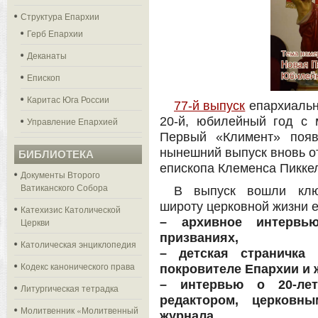
Структура Епархии
Герб Епархии
Деканаты
Епископ
Каритас Юга России
77-й выпуск
епархиальн
20-й, юбилейный год с 
Управление Епархией
Первый «Климент» поя
нынешний выпуск вновь о
БИБЛИОТЕКА
епископа Клеменса Пикке
Документы Второго
Ватиканского Собора
В выпуск вошли клю
широту церковной жизни е
Катехизис Католической
– архивное интервь
Церкви
призваниях,
Католическая энциклопедия
– детская страничка
Кодекс канонического права
покровителе Епархии и 
– интервью о 20-лет
Литургическая тетрадка
редактором, церковн
Молитвенник «Молитвенный
журнала,