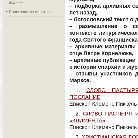
родник»
– подборка архивных с
Пространство молитвы
лет назад,
– богословский текст о 
– размышление о со
контексте литургическ
года Святого Франциска
– архивные материалы 
отце Петре Корнелюке,
– архивные публикации
к истории епархии и жур
– отзывы участников 
Марксе.
1.
СЛОВО ПАСТЫРЯ
ПОСЛАНИЕ
Епископ Клеменс Пиккель
2.
СЛОВО ПАСТЫРЯ И
«КЛИМЕНТА»
Епископ Клеменс Пиккель
3.
ХРИСТИАНСКАЯ ДО