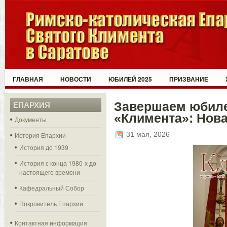
ГЛАВНАЯ
НОВОСТИ
ЮБИЛЕЙ 2025
ПРИЗВАНИЕ
Завершаем юбил
ЕПАРХИЯ
«Климента»: Нов
Документы
31 мая, 2026
История Епархии
История до 1939
История с конца 1980-х до
настоящего времени
Кафедральный Собор
Покровитель Епархии
Контактная информация