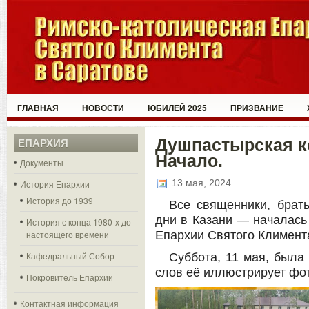
ГЛАВНАЯ
НОВОСТИ
ЮБИЛЕЙ 2025
ПРИЗВАНИЕ
Душпастырская к
ЕПАРХИЯ
Начало.
Документы
13 мая, 2024
История Епархии
История до 1939
Все священники, брат
дни в Казани — началась
История с конца 1980-х до
настоящего времени
Епархии Святого Климент
Кафедральный Собор
Суббота, 11 мая, была
слов её иллюстрирует фо
Покровитель Епархии
Контактная информация