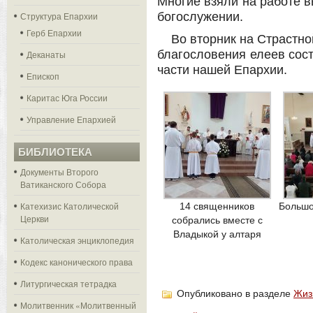
Многие взяли на работе в
Структура Епархии
богослужении.
Герб Епархии
Во вторник на Страстн
благословения елеев сос
Деканаты
части нашей Епархии.
Епископ
Каритас Юга России
Управление Епархией
БИБЛИОТЕКА
Документы Второго
Ватиканского Собора
Катехизис Католической
14 священников
Большо
Церкви
собрались вместе с
Владыкой у алтаря
Католическая энциклопедия
Кодекс канонического права
Литургическая тетрадка
Опубликовано в разделе
Жиз
Молитвенник «Молитвенный