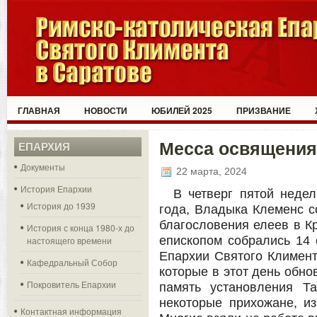
ГЛАВНАЯ
НОВОСТИ
ЮБИЛЕЙ 2025
ПРИЗВАНИЕ
Месса освящения
ЕПАРХИЯ
Документы
22 марта, 2024
История Епархии
В четверг пятой недел
История до 1939
года, Владыка Клеменс 
благословения елеев в Кр
История с конца 1980-х до
епископом собрались 14
настоящего времени
Епархии Святого Климент
Кафедральный Собор
которые в этот день обно
Покровитель Епархии
память установления Т
некоторые прихожане, и
Контактная информация