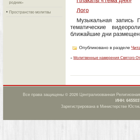
Плакаты «Тема дня»
родник»
Лого
Пространство молитвы
Музыкальная запись 
тематические видеоро
ближайшие дни размеще
Опубликовано в разделе
Чит
«
Молитвенные намерения Святого Отц
Все права защищены © 2026 Централизованная Религиозная
ИНН: 645503
Зарегистрирована в Министерстве Юстици