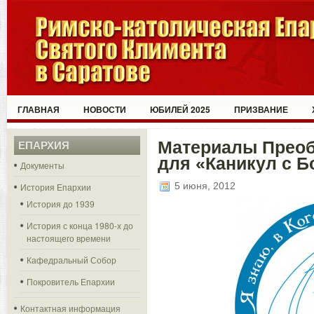
ГЛАВНАЯ
НОВОСТИ
ЮБИЛЕЙ 2025
ПРИЗВАНИЕ
Материалы Преоб
ЕПАРХИЯ
для «Каникул с Б
Документы
5 июня, 2012
История Епархии
История до 1939
История с конца 1980-х до
настоящего времени
Кафедральный Собор
Покровитель Епархии
Контактная информация