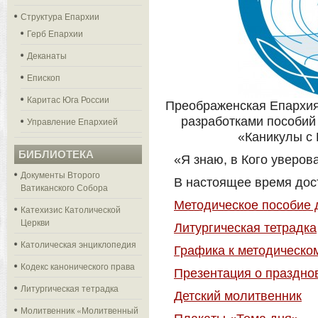
Структура Епархии
Герб Епархии
Деканаты
Епископ
Каритас Юга России
Преображенская Епархия
разработками пособий
Управление Епархией
«Каникулы с 
БИБЛИОТЕКА
«Я знаю, в Кого уверова
Документы Второго
В настоящее время до
Ватиканского Собора
Методическое пособие 
Катехизис Католической
Церкви
Литургическая тетрадка
Католическая энциклопедия
Графика к методическо
Кодекс канонического права
Презентация о праздно
Литургическая тетрадка
Детский молитвенник
Молитвенник «Молитвенный