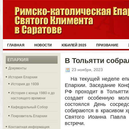
ГЛАВНАЯ
НОВОСТИ
ЮБИЛЕЙ 2025
ПРИЗВАНИЕ
В Тольятти собр
ЕПАРХИЯ
Документы
23 ноября, 2023
История Епархии
На текущей неделе еп
История до 1939
Епархии. Заседание Кон
РФ проходит в Тольятти
История с конца 1980-х до
создает особенную мол
настоящего времени
состоялся День сосред
Кафедральный Собор
собираются в красивом 
Покровитель Епархии
Святого Иоанна Павла 
встречи.
Контактная информация