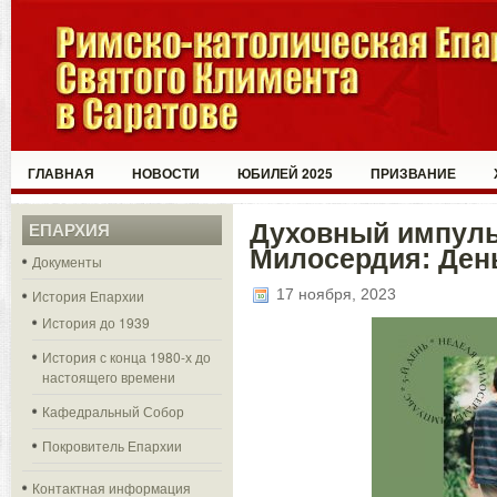
ГЛАВНАЯ
НОВОСТИ
ЮБИЛЕЙ 2025
ПРИЗВАНИЕ
Духовный импуль
ЕПАРХИЯ
Милосердия: День
Документы
17 ноября, 2023
История Епархии
История до 1939
История с конца 1980-х до
настоящего времени
Кафедральный Собор
Покровитель Епархии
Контактная информация