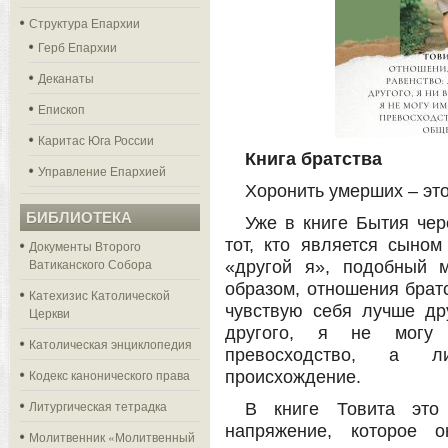
Структура Епархии
Герб Епархии
Деканаты
Епископ
Каритас Юга России
Книга братства
Управление Епархией
Хоронить умерших – это
БИБЛИОТЕКА
Уже в книге Бытия чер
тот, кто является сыном
Документы Второго
Ватиканского Собора
«другой я», подобный 
образом, отношения братс
Катехизис Католической
чувствую себя лучше др
Церкви
другого, я не могу 
Католическая энциклопедия
превосходство, а 
Кодекс канонического права
происхождение.
Литургическая тетрадка
В книге Товита это
напряжение, которое 
Молитвенник «Молитвенный