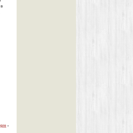
я
 в
2
урге
»