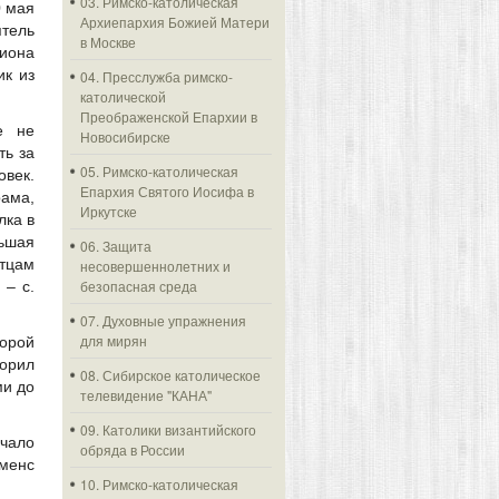
03. Римско-католическая
0 мая
Архиепархия Божией Матери
ятель
в Москве
гиона
ик из
04. Пресслужба римско-
католической
Преображенской Епархии в
е не
Новосибирске
ть за
05. Римско-католическая
век.
Епархия Святого Иосифа в
ама,
Иркутске
лка в
льшая
06. Защита
Отцам
несовершеннолетних и
безопасная среда
– с.
07. Духовные упражнения
для мирян
орой
ворил
08. Сибирское католическое
ми до
телевидение "КАНА"
09. Католики византийского
ачало
обряда в России
менс
10. Римско-католическая