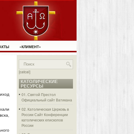
АКТЫ
«КЛИМЕНТ»
[catcal]
КАТОЛИЧЕСКИЕ
РЕСУРСЫ
иход
01. Святой Престол
Официальный сайт Ватикана
02. Католическая Церковь в
ехали
России
Сайт Конференции
ска,
католических епископов
России
ьного