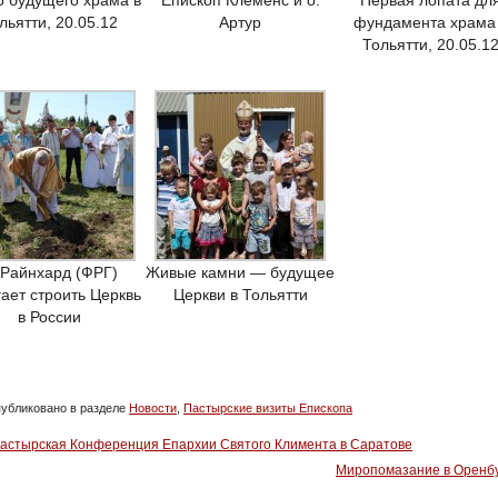
о будущего храма в
Епископ Клеменс и о.
Первая лопата дл
льятти, 20.05.12
Артур
фундамента храма
Тольятти, 20.05.1
 Райнхард (ФРГ)
Живые камни — будущее
ает строить Церквь
Церкви в Тольятти
в России
убликовано в разделе
Новости
,
Пастырские визиты Епископа
Пастырская Конференция Епархии Святого Климента в Саратове
Миропомазание в Оренб