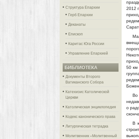
празд
Структура Епархии
2012 
Герб Епархии
прихо
редем
Деканаты
Сарат
Епископ
Ма
вмеща
Каритас Юга России
поро
Управление Епархией
Неко
прихо
БИБЛИОТЕКА
50 км
групп
Документы Второго
редем
Ватиканского Собора
Божен
Катехизис Католической
Во
Церкви
недав
Католическая энциклопедия
о рад
сконч
Кодекс канонического права
В 
Литургическая тетрадка
строи
Молитвенник «Молитвенный
выкоп