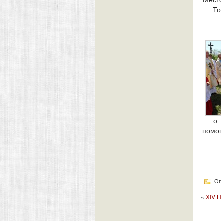
Мест
То
о.
помог
Оп
«
XIV 