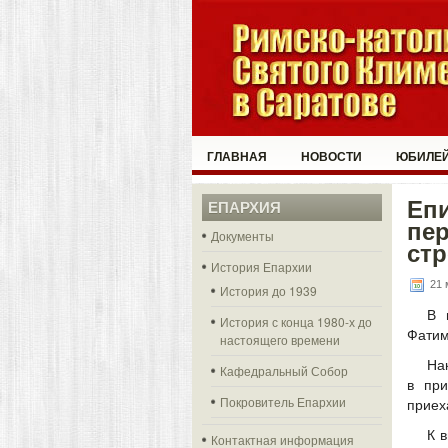
ГЛАВНАЯ
НОВОСТИ
ЮБИЛЕЙ
Епи
ЕПАРХИЯ
пер
Документы
стр
История Епархии
21 
История до 1939
В 
История с конца 1980-х до
Фатим
настоящего времени
На
Кафедральный Собор
в при
Покровитель Епархии
приех
К 
Контактная информация