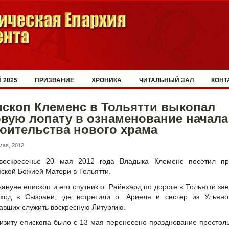
 2025
ПРИЗВАНИЕ
ХРОНИКА
ЧИТАЛЬНЫЙ ЗАЛ
КОНТ
скоп Клеменс в Тольятти выкопал
вую лопату в ознаменование начала
оительства нового храма
мая, 2012
воскресенье 20 мая 2012 года Владыка Клеменс посетил пр
ской Божией Матери в Тольятти.
кануне епископ и его спутник о. Райнхард по дороге в Тольятти за
ход в Сызрани, где встретили о. Ариеля и сестер из Ульянов
авших служить воскресную Литургию.
визиту епископа было с 13 мая перенесено празднование престол