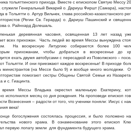
ника тольяттинского прихода. Вместе с епископом Святую Мессу 2
г. служили Генеральный Викарий о. Дариуш Фиршт (Самара), насто
да в Тольятти о. Артур Вильчек, глава российско-казахстанского ре
птористов (Регии Св. Герарда) о. Дариуш Пашинский и священн
ова о. Райнхард Долешаль.
ленькая деревянная часовня, освященная 13 лет назад уж
ет всех прихожан. Часть людей во время Мессы вынуждена стоя
гом. На воскресную Литургию собираются более 100 чело
торым прихожанам, чтобы добраться в воскресенье до хр
дится ехать двумя автобусами с пересадкой из Поволжского – посе
 от Тольятти. И они приезжают каждое воскресенье! В приходе бо
а министрантов (на Мессе было 9) и вообще много молодежи. 
птористам помогают сестры Общины Святой Семьи из Назарета 
а и с. Гиацинта.
 время Мессы Владыка окрестил маленькую Екатерину, кот
но исполнился месяц со дня рождения. На проповеди епископ го
ости Вознесения – радости от того, что ученики поняли: Иисус с на
ания века!
конце богослужения состоялась процессия, и было положено н
тельства нового храма. В ознаменование этого епископ Кле
ал первую лопату земли для фундамента будущего храма.