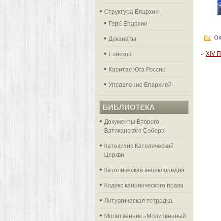
Структура Епархии
Герб Епархии
Деканаты
Оп
«
XIV 
Епископ
Каритас Юга России
Управление Епархией
БИБЛИОТЕКА
Документы Второго
Ватиканского Собора
Катехизис Католической
Церкви
Католическая энциклопедия
Кодекс канонического права
Литургическая тетрадка
Молитвенник «Молитвенный