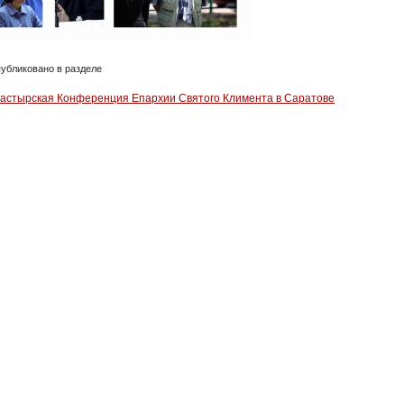
убликовано в разделе
Пастырская Конференция Епархии Святого Климента в Саратове