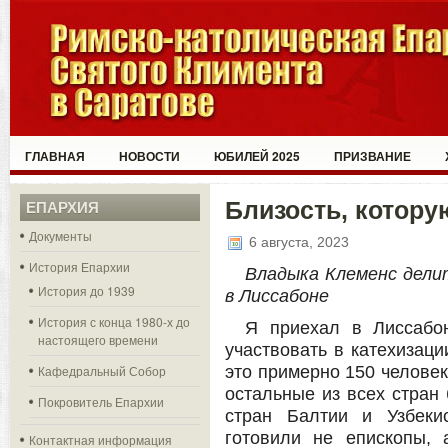
ГЛАВНАЯ
НОВОСТИ
ЮБИЛЕЙ 2025
ПРИЗВАНИЕ
Близость, котору
ЕПАРХИЯ
Документы
6 августа, 2023
История Епархии
Владыка Клеменс дели
История до 1939
в Лиссабоне
:
История с конца 1980-х до
Я приехал в Лиссабо
настоящего времени
участвовать в катехизац
Кафедральный Собор
это примерно 150 человек
остальные из всех стран
Покровитель Епархии
стран Балтии и Узбеки
готовили не епископы, 
Контактная информация