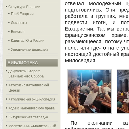
отвечал Молодежный ц
Структура Епархии
подготовились. Они пре
Герб Епархии
работала в группах, мн
подвести итоги, и по
Деканаты
Евхаристии. Так мы встр
Епископ
францисканском храм
Каритас Юга России
разумеющееся, потому чт
поле, или где-то на ступ
Управление Епархией
настоящий достойный кра
Милосердия.
БИБЛИОТЕКА
Документы Второго
Ватиканского Собора
Катехизис Католической
Церкви
Католическая энциклопедия
Кодекс канонического права
Литургическая тетрадка
По окончании кат
Молитвенник «Молитвенный