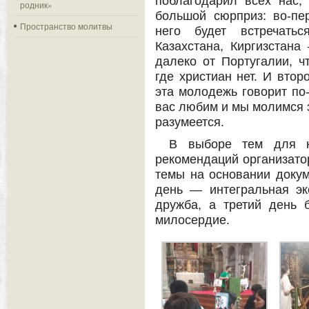
поблагодарил всех нас,
родник»
большой сюрприз: во-пе
Пространство молитвы
него будет встречатьс
Казахстана, Киргизстана
далеко от Португалии, ч
где христиан нет. И втор
эта молодежь говорит по
вас любим и мы молимся з
разумеется.
В выборе тем для к
рекомендаций организато
темы на основании доку
день — интегральная эк
дружба, а третий день
милосердие.