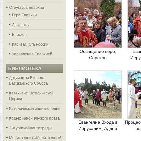
Структура Епархии
Герб Епархии
Деканаты
Епископ
Каритас Юга России
Освящение верб,
Ева
Управление Епархией
Саратов
Иеру
БИБЛИОТЕКА
Документы Второго
Ватиканского Собора
Катехизис Католической
Церкви
Католическая энциклопедия
Кодекс канонического права
Евангелие Входа в
Процес
Литургическая тетрадка
Иерусалим, Адлер
ве
Молитвенник «Молитвенный