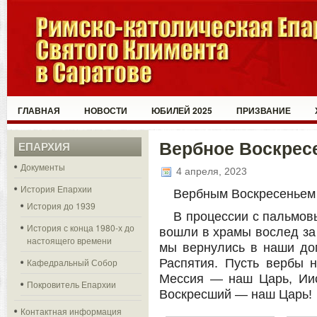
ГЛАВНАЯ
НОВОСТИ
ЮБИЛЕЙ 2025
ПРИЗВАНИЕ
Вербное Воскрес
ЕПАРХИЯ
Документы
4 апреля, 2023
История Епархии
Вербным Воскресеньем 
История до 1939
В процессии с пальмов
История с конца 1980-х до
вошли в храмы вослед за
настоящего времени
мы вернулись в наши до
Кафедральный Собор
Распятия. Пусть вербы 
Мессия — наш Царь, Ии
Покровитель Епархии
Воскресший — наш Царь!
Контактная информация