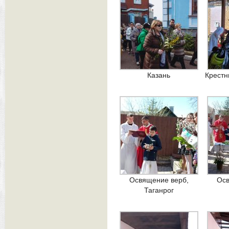
Казань
Крестн
Освящение верб,
Осв
Таганрог