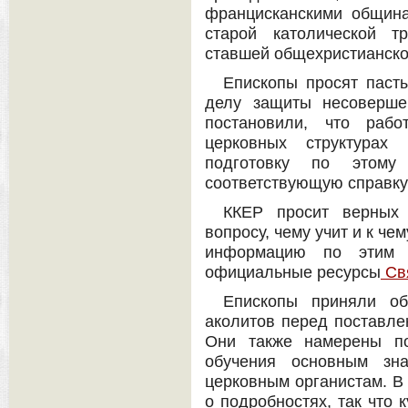
францисканскими община
старой католической т
ставшей общехристианско
Епископы просят паст
делу защиты несоверше
постановили, что рабо
церковных структурах
подготовку по этому
соответствующую справку
ККЕР просит верных 
вопросу, чему учит и к ч
информацию по этим 
официальные ресурсы
Свя
Епископы приняли об
аколитов перед поставле
Они также намерены по
обучения основным зн
церковным органистам. В
о подробностях, так что 