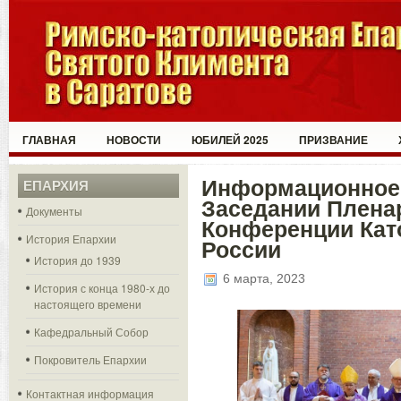
ГЛАВНАЯ
НОВОСТИ
ЮБИЛЕЙ 2025
ПРИЗВАНИЕ
Информационное 
ЕПАРХИЯ
Заседании Плена
Документы
Конференции Кат
История Епархии
России
История до 1939
6 марта, 2023
История с конца 1980-х до
настоящего времени
Кафедральный Собор
Покровитель Епархии
Контактная информация