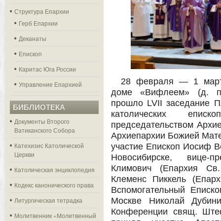
Структура Епархии
Герб Епархии
Деканаты
Епископ
Каритас Юга России
28 февраля — 1 март
Управление Епархией
доме «Вифлеем» (д. п
прошло LVII заседание 
БИБЛИОТЕКА
католических епис
Документы Второго
председательством Архи
Ватиканского Собора
Архиепархии Божией Мате
Катехизис Католической
участие Епископ Иосиф В
Церкви
Новосибирске, вице-п
Климович (Епархия Св.
Католическая энциклопедия
Клеменс Пиккель (Епар
Кодекс канонического права
Вспомогательный Еписк
Литургическая тетрадка
Москве Николай Дубини
Конференции свящ. Ште
Молитвенник «Молитвенный