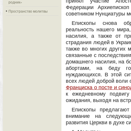
принял участие Апост
родник»
Федерации Архиепископ
Пространство молитвы
советником Нунциатуры мо
Епископы снова об
реальность нашего мира
насилия, а также от пр
страдания людей в Украин
также во многих других м
связанные с последствиям
домашнего насилия, на б
абортами, на беду г
нуждающихся. В этой си
всех людей доброй воли 
Франциска о посте и син
к ежедневному подвигу
ожидания, выходя на встр
Епископы предлагают
внимание на следующи
развития Церкви в духе с