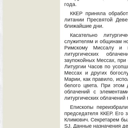
года.
ККЕР приняла обработ
литании Пресвятой Деве
ближайшие дни.
Касательно литургич
служителям и общинам но
Римскому Миссалу и п
литургических облаче
заупокойных Мессах, при
Литургии Часов по усопши
Мессах и других богосл
Марии, как правило, испо
белого цвета. При этом 
облачений с элементами
литургических облачений 
Епископы переизбрали
председателя ККЕР. Его 
Климович. Секретарем бы
SJ. Данные назначения де