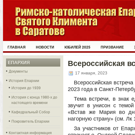
ГЛАВНАЯ
НОВОСТИ
ЮБИЛЕЙ 2025
ПРИЗВАНИЕ
Всероссийская в
ЕПАРХИЯ
Документы
17 января, 2023
История Епархии
Всероссийская встреча
История до 1939
2023 года в Санкт-Петерб
История с конца 1980-х до
Тема встречи, в знак 
настоящего времени
звучит в унисон с темой
Кафедральный Собор
«Встав же Мария во дн
нагорную страну» (см. Лк 1
Покровитель Епархии
За участников от Епар
Контактная информация