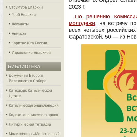
отвечает о. Ондрей Слави
2023 г.
Структура Епархии
Герб Епархии
По решению Комисси
молодежи
, на встречу 
Деканаты
всех четырех российских
Епископ
Саратовской, 50 — из Нов
Каритас Юга России
Управление Епархией
БИБЛИОТЕКА
Документы Второго
Ватиканского Собора
Катехизис Католической
Церкви
Католическая энциклопедия
Кодекс канонического права
Литургическая тетрадка
Молитвенник «Молитвенный